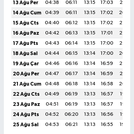
13 Ağu Per
04:38
06:11
13:15
17:03
20:10
14 Ağu Cum
04:39
06:11
13:15
17:02
20:09
15 Ağu Cts
04:40
06:12
13:15
17:02
20:08
16 Ağu Paz
04:42
06:13
13:15
17:01
20:06
17 Ağu Pts
04:43
06:14
13:15
17:00
20:05
18 Ağu Sal
04:44
06:15
13:14
17:00
20:04
19 Ağu Çar
04:46
06:16
13:14
16:59
20:02
20 Ağu Per
04:47
06:17
13:14
16:59
20:01
21 Ağu Cum
04:48
06:18
13:14
16:58
20:00
22 Ağu Cts
04:49
06:19
13:13
16:57
19:58
23 Ağu Paz
04:51
06:19
13:13
16:57
19:57
24 Ağu Pts
04:52
06:20
13:13
16:56
19:56
25 Ağu Sal
04:53
06:21
13:13
16:55
19:54