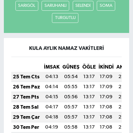
SARIGÖL
SARUHANLI
SELENDİ
SOMA
TURGUTLU
KULA AYLIK NAMAZ VAKITLERI
İMSAK
GÜNEŞ
ÖĞLE
İKINDI
AKŞA
25 Tem Cts
04:13
05:54
13:17
17:09
20:30
26 Tem Paz
04:14
05:55
13:17
17:09
20:29
27 Tem Pts
04:15
05:56
13:17
17:09
20:28
28 Tem Sal
04:17
05:57
13:17
17:08
20:27
29 Tem Çar
04:18
05:57
13:17
17:08
20:27
30 Tem Per
04:19
05:58
13:17
17:08
20:26