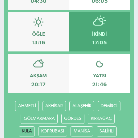
04:30
06:05
ÖĞLE
İKINDI
13:16
17:05
AKŞAM
YATSI
20:17
21:46
AHMETLİ
AKHİSAR
ALAŞEHİR
DEMİRCİ
GÖLMARMARA
GÖRDES
KIRKAĞAÇ
KULA
KÖPRÜBAŞI
MANİSA
SALİHLİ