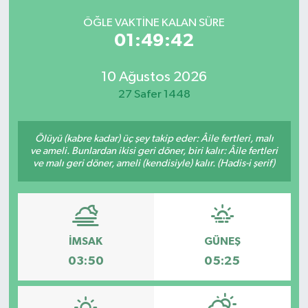
ÖĞLE VAKTINE KALAN SÜRE
01:49:42
10 Ağustos 2026
27 Safer 1448
Ölüyü (kabre kadar) üç şey takip eder: Âile fertleri, malı
ve ameli. Bunlardan ikisi geri döner, biri kalır: Âile fertleri
ve malı geri döner, ameli (kendisiyle) kalır. (Hadis-i şerif)
İMSAK
GÜNEŞ
03:50
05:25