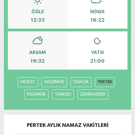
ÖĞLE
İKINDI
12:33
16:22
AKŞAM
YATSI
19:32
21:00
HOZAT
NAZİMİYE
OVACIK
PERTEK
PÜLÜMÜR
TUNCELİ
ÇEMİŞGEZEK
PERTEK AYLIK NAMAZ VAKITLERI