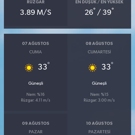
RÜZGAR
EN DÜŞÜK / EN YÜKSEK
°
°
3.89 M/S
26
/ 39
07 AĞUSTOS
08 AĞUSTOS
CUMA
CUMARTESI
°
°
33
33
Güneşli
Güneşli
Nem: %16
Nem: %15
Rüzgar: 4.11 m/s
Rüzgar: 3.00 m/s
09 AĞUSTOS
10 AĞUSTOS
PAZAR
PAZARTESI