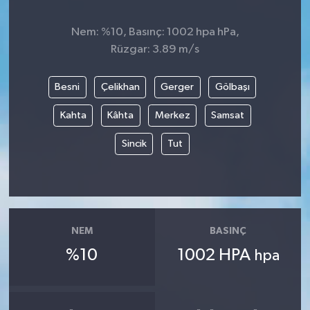
Nem: %10, Basınç: 1002 hpa hPa,
Rüzgar: 3.89 m/s
Besni
Çelikhan
Gerger
Gölbaşı
Kahta
Kâhta
Merkez
Samsat
Sincik
Tut
NEM
BASINÇ
%10
1002 HPA
hpa