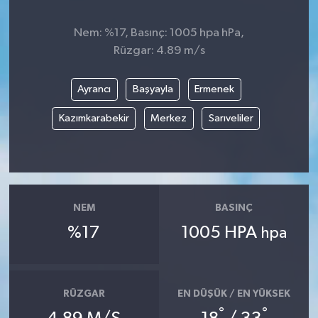
Nem: %17, Basınç: 1005 hpa hPa,
Rüzgar: 4.89 m/s
Ayrancı
Başyayla
Ermenek
Kazımkarabekir
Merkez
Sarıveliler
NEM
BASINÇ
%17
1005 HPA
hpa
RÜZGAR
EN DÜŞÜK / EN YÜKSEK
°
°