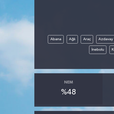
Abana
Ağlı
Araç
Azdavay
İnebolu
K
NEM
%48