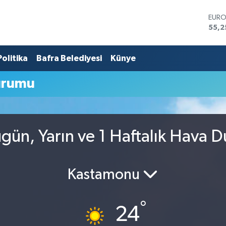
EUR
55,2
STER
64,4
Politika
Bafra Belediyesi
Künye
GRAM
6660
BİST
urumu
13.7
BITC
64.9
DOL
47,7
ün, Yarın ve 1 Haftalık Hava 
Kastamonu
°
24