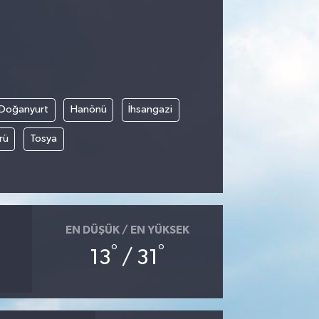
Doğanyurt
Hanönü
İhsangazi
rü
Tosya
EN DÜŞÜK / EN YÜKSEK
°
°
13
/ 31