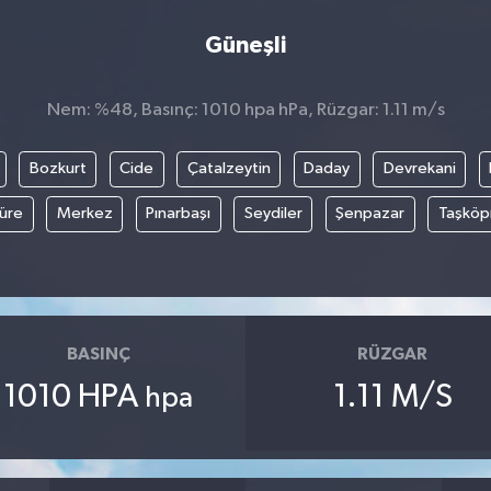
Güneşli
Nem: %48, Basınç: 1010 hpa hPa, Rüzgar: 1.11 m/s
Bozkurt
Cide
Çatalzeytin
Daday
Devrekani
üre
Merkez
Pınarbaşı
Seydiler
Şenpazar
Taşköp
BASINÇ
RÜZGAR
1010 HPA
1.11 M/S
hpa