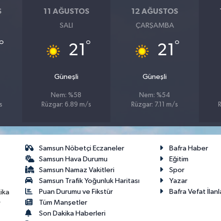
S
11 AĞUSTOS
12 AĞUSTOS
SALI
ÇARŞAMBA
°
°
°
21
21
Güneşli
Güneşli
Nem: %58
Nem: %54
s
Rüzgar: 6.89 m/s
Rüzgar: 7.11 m/s
Samsun Nöbetçi Eczaneler
Bafra Haber
Samsun Hava Durumu
Eğitim
Samsun Namaz Vakitleri
Spor
Samsun Trafik Yoğunluk Haritası
Yazar
Puan Durumu ve Fikstür
Bafra Vefat İlanl
ika
Tüm Manşetler
r
Son Dakika Haberleri