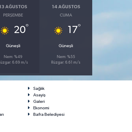
13 AĞUSTOS
14 AĞUSTOS
PERŞEMBE
CUMA
°
°
20
17
Güneşli
Güneşli
Nem: %49
Nem: %55
Rüzgar: 6.69 m/s
Rüzgar: 6.61 m/s
Sağlık
Asayiş
Galeri
Ekonomi
arı
Bafra Belediyesi