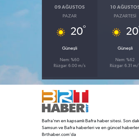
09 AĞUSTOS
10 AĞUSTO
PAZAR
PAZARTESI
°
20
20
Güneşli
Güneşli
Nem: %60
Nem: %62
Rüzgar: 6.00 m/s
Rüzgar: 6.31 m/
Bafra’nın en kapsamlı Bafra haber sitesi. Son dak
Samsun ve Bafra haberleri ve en güncel haberle
Brthaber.com’da