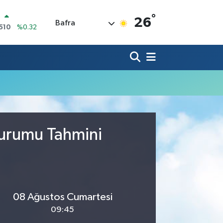
°
O
26
Bafra
510
%0.32
LİN
811
%0.38
 ALTIN
.55
%0.03
100
79
%-14
OIN
59,79
%1.11
AR
436
%0.18
Durumu Tahmini
08 Ağustos Cumartesi
09:45