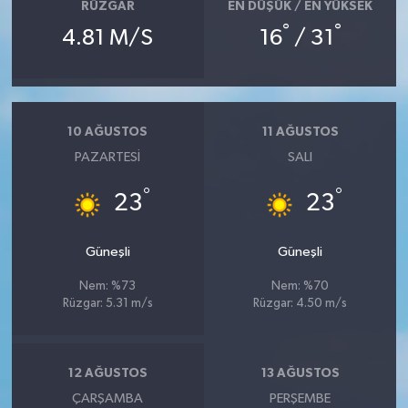
RÜZGAR
EN DÜŞÜK / EN YÜKSEK
°
°
4.81 M/S
16
/ 31
10 AĞUSTOS
11 AĞUSTOS
PAZARTESI
SALI
°
°
23
23
Güneşli
Güneşli
Nem: %73
Nem: %70
Rüzgar: 5.31 m/s
Rüzgar: 4.50 m/s
12 AĞUSTOS
13 AĞUSTOS
ÇARŞAMBA
PERŞEMBE