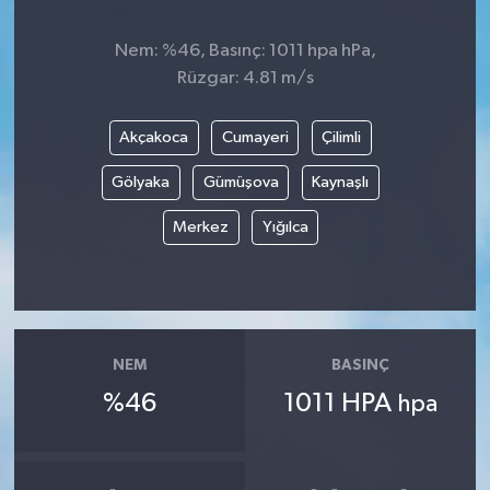
Nem: %46, Basınç: 1011 hpa hPa,
Rüzgar: 4.81 m/s
Akçakoca
Cumayeri
Çilimli
Gölyaka
Gümüşova
Kaynaşlı
Merkez
Yığılca
NEM
BASINÇ
%46
1011 HPA
hpa