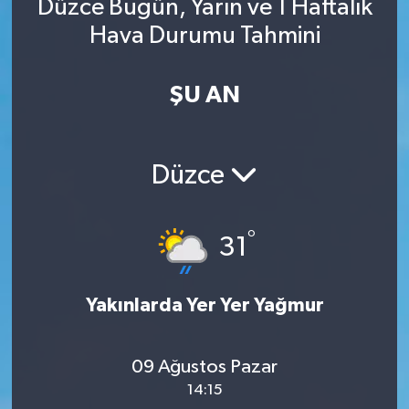
Düzce Bugün, Yarın ve 1 Haftalık
Hava Durumu Tahmini
ŞU AN
Düzce
°
31
Yakınlarda Yer Yer Yağmur
09 Ağustos Pazar
14:15