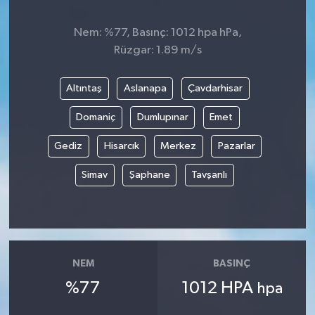
Nem: %77, Basınç: 1012 hpa hPa,
Rüzgar: 1.89 m/s
Altıntaş
Aslanapa
Çavdarhisar
Domaniç
Dumlupınar
Emet
Gediz
Hisarcık
Merkez
Pazarlar
Simav
Şaphane
Tavşanlı
NEM
BASINÇ
%77
1012 HPA
hpa