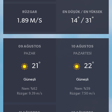
RÜZGAR
EN DÜŞÜK / EN YÜKSEK
°
°
1.89 M/S
14
/ 31
09 AĞUSTOS
10 AĞUSTOS
PAZAR
PAZARTESI
°
°
21
22
Güneşli
Güneşli
Nem: %62
Nem: %59
Rüzgar: 9.39 m/s
Rüzgar: 7.50 m/s