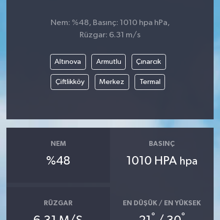
Nem: %48, Basınç: 1010 hpa hPa,
Rüzgar: 6.31 m/s
Altınova
Armutlu
Çınarcık
Çiftlikköy
Merkez
Termal
NEM
BASINÇ
%48
1010 HPA
hpa
RÜZGAR
EN DÜŞÜK / EN YÜKSEK
°
°