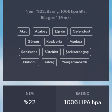
Nem: %22, Basınç: 1006 hpa hPa,
Rüzgar: 1.19 m/s
Aksu
Atabey
Eğirdir
Gelendost
Gönen
Keçiborlu
Merkez
Senirkent
Sütçüler
Şarkikaraağaç
Uluborlu
Yalvaç
Yenişarbademli
NEM
BASINÇ
%22
1006 HPA
hpa