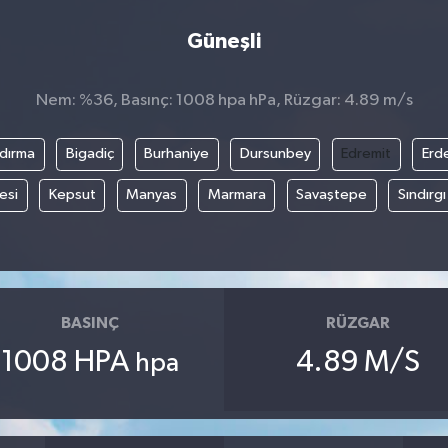
Güneşli
Nem: %36, Basınç: 1008 hpa hPa, Rüzgar: 4.89 m/s
dırma
Bigadiç
Burhaniye
Dursunbey
Edremit
Erd
esi
Kepsut
Manyas
Marmara
Savaştepe
Sındırgı
BASINÇ
RÜZGAR
1008 HPA
4.89 M/S
hpa