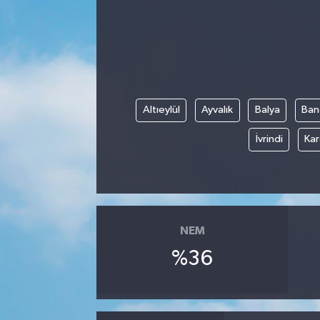
Altıeylül
Ayvalık
Balya
Ban
İvrindi
Kar
NEM
%36