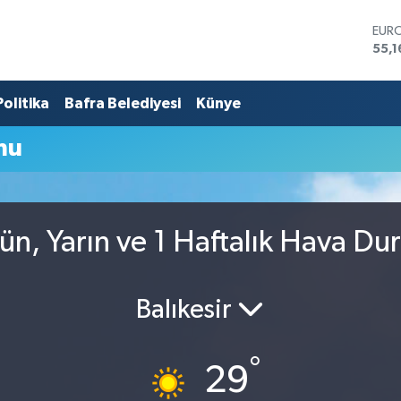
EUR
55,1
STER
64,
Politika
Bafra Belediyesi
Künye
GRA
6618
BİST
mu
13.7
BIT
65.1
DOL
47,
n, Yarın ve 1 Haftalık Hava D
Balıkesir
°
29