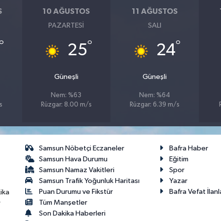
S
10 AĞUSTOS
11 AĞUSTOS
PAZARTESI
SALI
°
°
°
25
24
Güneşli
Güneşli
Nem: %63
Nem: %64
s
Rüzgar: 8.00 m/s
Rüzgar: 6.39 m/s
Samsun Nöbetçi Eczaneler
Bafra Haber
Samsun Hava Durumu
Eğitim
Samsun Namaz Vakitleri
Spor
Samsun Trafik Yoğunluk Haritası
Yazar
Puan Durumu ve Fikstür
Bafra Vefat İlanl
ika
Tüm Manşetler
r
Son Dakika Haberleri