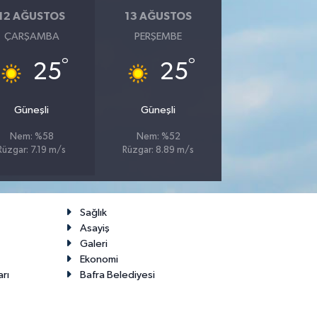
12 AĞUSTOS
13 AĞUSTOS
ÇARŞAMBA
PERŞEMBE
°
°
25
25
Güneşli
Güneşli
Nem: %58
Nem: %52
Rüzgar: 7.19 m/s
Rüzgar: 8.89 m/s
Sağlık
Asayiş
Galeri
Ekonomi
arı
Bafra Belediyesi