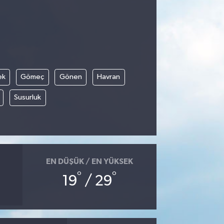
ek
Gömeç
Gönen
Havran
Susurluk
EN DÜŞÜK / EN YÜKSEK
°
°
19
/ 29