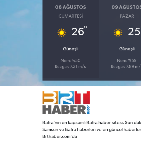
08 AĞUSTOS
09 AĞUSTO
CUMARTESI
PAZAR
°
26
25
Güneşli
Güneşli
Nem: %50
Nem: %59
Rüzgar: 7.31 m/s
Rüzgar: 7.89 m/
Bafra’nın en kapsamlı Bafra haber sitesi. Son dak
Samsun ve Bafra haberleri ve en güncel haberle
Brthaber.com’da