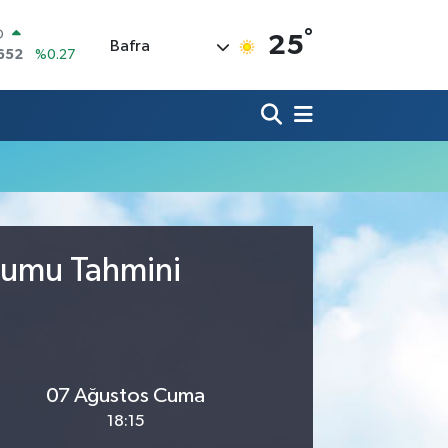
°
O
25
Bafra
652
%0.27
LİN
4046
%0.35
M ALTIN
.49
%2.12
100
73
%-19
COIN
30,04
%1.2
AR
7106
%0.17
urumu Tahmini
07 Ağustos Cuma
18:15