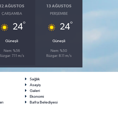
12 AĞUSTOS
13 AĞUSTOS
ÇARŞAMBA
PERŞEMBE
°
°
24
24
Güneşli
Güneşli
Nem: %56
Nem: %50
Rüzgar: 7.11 m/s
Rüzgar: 8.11 m/s
Sağlık
Asayiş
Galeri
Ekonomi
arı
Bafra Belediyesi