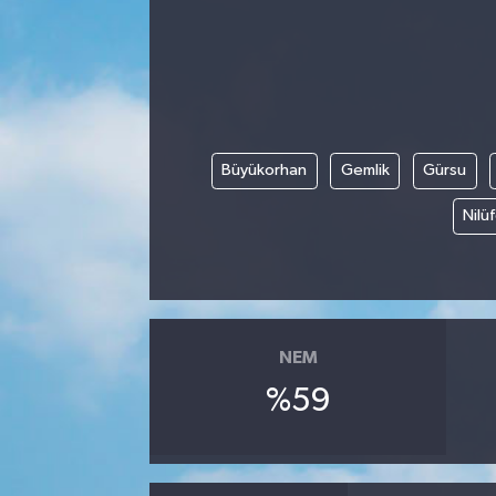
Büyükorhan
Gemlik
Gürsu
Nilü
NEM
%59