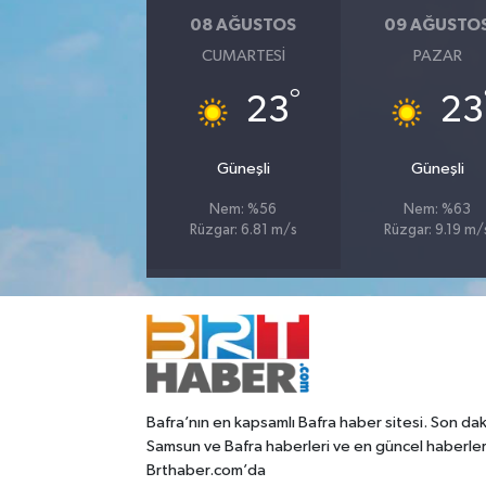
08 AĞUSTOS
09 AĞUSTO
CUMARTESI
PAZAR
°
23
23
Güneşli
Güneşli
Nem: %56
Nem: %63
Rüzgar: 6.81 m/s
Rüzgar: 9.19 m/
Bafra’nın en kapsamlı Bafra haber sitesi. Son dak
Samsun ve Bafra haberleri ve en güncel haberle
Brthaber.com’da