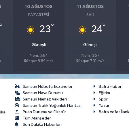
S
10 AĞUSTOS
11 AĞUSTOS
PAZARTESI
SALI
°
°
°
23
24
Güneşli
Güneşli
Nem: %64
Nem: %57
s
Rüzgar: 8.89 m/s
Rüzgar: 7.31 m/s
Samsun Nöbetçi Eczaneler
Bafra Haber
Samsun Hava Durumu
Eğitim
Samsun Namaz Vakitleri
Spor
Samsun Trafik Yoğunluk Haritası
Yazar
Puan Durumu ve Fikstür
Bafra Vefat İlanl
ika
Tüm Manşetler
r
Son Dakika Haberleri