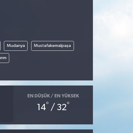
Mudanya
Mustafakemalpaşa
ırım
EN DÜŞÜK / EN YÜKSEK
°
°
14
/ 32