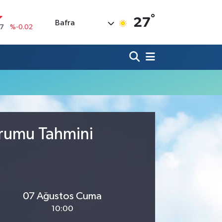
°
27
Bafra
17
%-0.02
N
63
%0.07
ALTIN
1
%1.44
0
%70
IN
,53
%-0.76
R
3
%0.16
urumu Tahmini
07 Ağustos Cuma
10:00