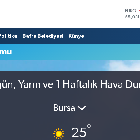
EURO
55,03
STERLİ
64,24
Politika
Bafra Belediyesi
Künye
GRAM 
6574.8
BİST10
umu
13.799
BITCO
64.360
DOLA
47,714
gün, Yarın ve 1 Haftalık Hava D
Bursa
°
25