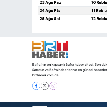
23 Ağu Paz
10 Rebi
24 Ağu Pts
11 Rebi
25 Ağu Sal
12 Rebi
Bafra’nın en kapsamlı Bafra haber sitesi. Son dak
Samsun ve Bafra haberleri ve en güncel haberle
Brthaber.com’da