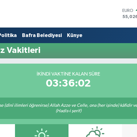
EURO
55,02
STERLİ
64,189
Politika
Bafra Belediyesi
Künye
GRAM 
6618.4
BİST10
z Vakitleri
13.887
BITCO
64.360
DOLA
İKINDI VAKTINE KALAN SÜRE
47,70
03:36:02
 (dînî ilimleri öğrenirse) Allah Azze ve Celle, ona (her işinde) kâfidir v
(Hadis-i şerif)