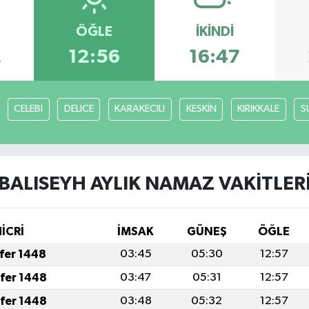
ÖĞLE
İKINDI
2
12:56
16:47
CELEBI
DELICE
KARAKECILI
KESKİN
KIRIKKALE
S
BALISEYH AYLIK NAMAZ VAKITLER
HİCRİ
İMSAK
GÜNEŞ
ÖĞLE
afer 1448
03:45
05:30
12:57
afer 1448
03:47
05:31
12:57
afer 1448
03:48
05:32
12:57