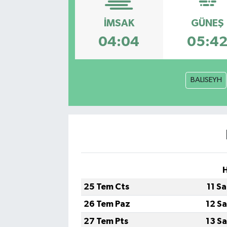
İMSAK
GÜNEŞ
04:04
05:4
BALISEYH
25 Tem Cts
11 S
26 Tem Paz
12 S
27 Tem Pts
13 S