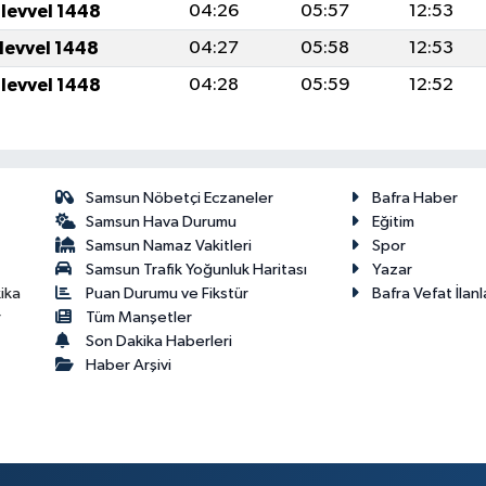
ulevvel 1448
04:26
05:57
12:53
ulevvel 1448
04:27
05:58
12:53
ulevvel 1448
04:28
05:59
12:52
Samsun Nöbetçi Eczaneler
Bafra Haber
Samsun Hava Durumu
Eğitim
Samsun Namaz Vakitleri
Spor
Samsun Trafik Yoğunluk Haritası
Yazar
Puan Durumu ve Fikstür
Bafra Vefat İlanl
ika
Tüm Manşetler
r
Son Dakika Haberleri
Haber Arşivi