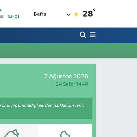
°
28
Bafra
65
%0.01
N
7
%0.02
ALTIN
9
%2.12
0
%64
IN
,53
%-0.76
R
7 Ağustos 2026
69
%0.17
24 Safer 1448
e onu, hiç ummadığı yerden rızıklandırıverir.