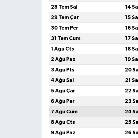
28 Tem Sal
14 S
29 Tem Çar
15 S
30 Tem Per
16 S
31 Tem Cum
17 S
1 Ağu Cts
18 S
2 Ağu Paz
19 S
3 Ağu Pts
20 S
4 Ağu Sal
21 S
5 Ağu Çar
22 S
6 Ağu Per
23 S
7 Ağu Cum
24 S
8 Ağu Cts
25 S
9 Ağu Paz
26 S