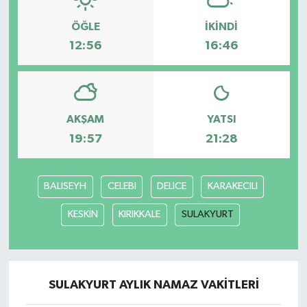
ÖĞLE
İKINDI
12:56
16:46
AKŞAM
YATSI
19:57
21:28
BALISEYH
CELEBI
DELICE
KARAKECILI
KESKİN
KIRIKKALE
SULAKYURT
SULAKYURT AYLIK NAMAZ VAKITLERI