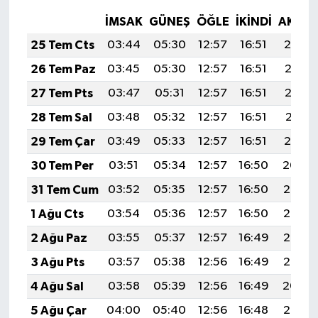
İMSAK
GÜNEŞ
ÖĞLE
İKINDI
AKŞA
25 Tem Cts
03:44
05:30
12:57
16:51
20:14
26 Tem Paz
03:45
05:30
12:57
16:51
20:13
27 Tem Pts
03:47
05:31
12:57
16:51
20:12
28 Tem Sal
03:48
05:32
12:57
16:51
20:11
29 Tem Çar
03:49
05:33
12:57
16:51
20:10
30 Tem Per
03:51
05:34
12:57
16:50
20:09
31 Tem Cum
03:52
05:35
12:57
16:50
20:08
1 Ağu Cts
03:54
05:36
12:57
16:50
20:07
2 Ağu Paz
03:55
05:37
12:57
16:49
20:06
3 Ağu Pts
03:57
05:38
12:56
16:49
20:05
4 Ağu Sal
03:58
05:39
12:56
16:49
20:04
5 Ağu Çar
04:00
05:40
12:56
16:48
20:03