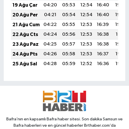
19 Ağu Çar
04:20
05:53
12:54
16:40
19:45
20 Ağu Per
04:21
05:54
12:54
16:40
19:43
21 Ağu Cum
04:22
05:55
12:53
16:39
19:42
22 Ağu Cts
04:24
05:56
12:53
16:38
19:41
23 Ağu Paz
04:25
05:57
12:53
16:38
19:39
24 Ağu Pts
04:26
05:58
12:53
16:37
19:38
25 Ağu Sal
04:28
05:59
12:52
16:36
19:36
Bafra’nın en kapsamlı Bafra haber sitesi. Son dakika Samsun ve
Bafra haberleri ve en güncel haberler Brthaber.com’da