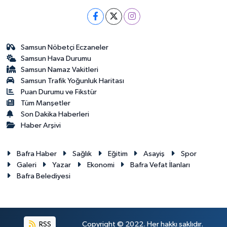
Samsun Nöbetçi Eczaneler
Samsun Hava Durumu
Samsun Namaz Vakitleri
Samsun Trafik Yoğunluk Haritası
Puan Durumu ve Fikstür
Tüm Manşetler
Son Dakika Haberleri
Haber Arşivi
Bafra Haber
Sağlık
Eğitim
Asayiş
Spor
Galeri
Yazar
Ekonomi
Bafra Vefat İlanları
Bafra Belediyesi
RSS
Copyright © 2022. Her hakkı saklıdır.