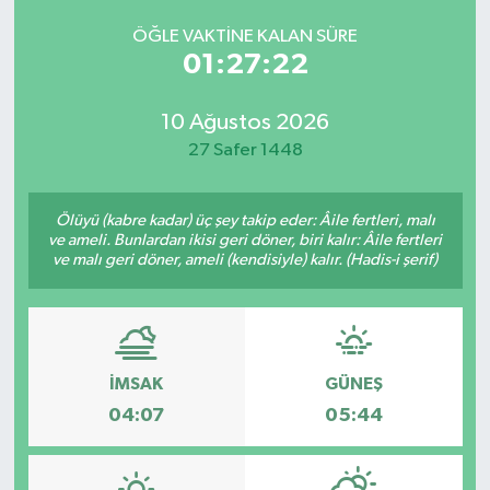
ÖĞLE VAKTINE KALAN SÜRE
01:27:22
10 Ağustos 2026
27 Safer 1448
Ölüyü (kabre kadar) üç şey takip eder: Âile fertleri, malı
ve ameli. Bunlardan ikisi geri döner, biri kalır: Âile fertleri
ve malı geri döner, ameli (kendisiyle) kalır. (Hadis-i şerif)
İMSAK
GÜNEŞ
04:07
05:44