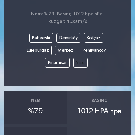
Nem: %79, Basınç: 1012 hpa hPa,
Rüzgar: 4.39 m/s
Babaeski
Demirköy
Kofçaz
Lüleburgaz
Merkez
Pehlivanköy
Pınarhisar
Vize
NEM
BASINÇ
%79
1012 HPA
hpa