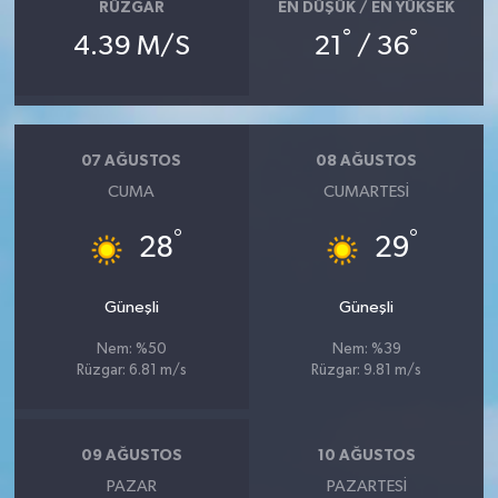
RÜZGAR
EN DÜŞÜK / EN YÜKSEK
°
°
4.39 M/S
21
/ 36
07 AĞUSTOS
08 AĞUSTOS
CUMA
CUMARTESI
°
°
28
29
Güneşli
Güneşli
Nem: %50
Nem: %39
Rüzgar: 6.81 m/s
Rüzgar: 9.81 m/s
09 AĞUSTOS
10 AĞUSTOS
PAZAR
PAZARTESI