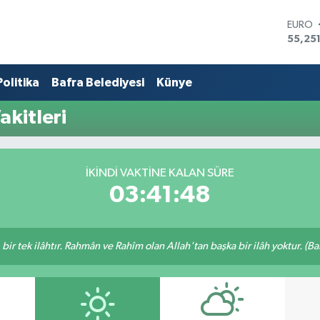
EURO
55,25
STERL
64,481
Politika
Bafra Belediyesi
Künye
GRAM 
6660.
BİST1
kitleri
13.779
BITCO
64.94
DOLA
İKINDI VAKTINE KALAN SÜRE
47,74
03:41:48
, bir tek ilâhtır. Rahmân ve Rahîm olan Allah'tan başka bir ilâh yoktur. (B