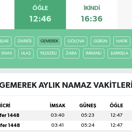
ÖĞLE
İKINDI
5
12:46
16:36
ŞAR
DİVRİĞİ
GEMEREK
GÖLOVA
GÜRÜN
HAFİK
SİVAS
ULAŞ
YILDIZELİ
ZARA
İMRANLI
ŞARKIŞLA
GEMEREK AYLIK NAMAZ VAKITLER
İCRİ
İMSAK
GÜNEŞ
ÖĞLE
afer 1448
03:40
05:23
12:47
afer 1448
03:41
05:24
12:47