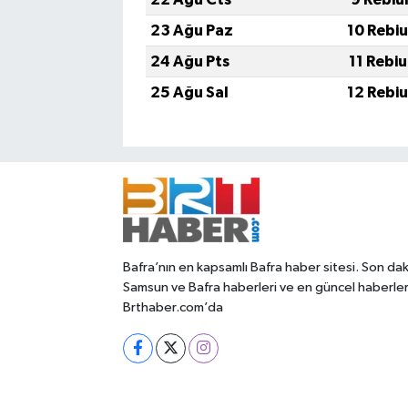
23 Ağu Paz
10 Rebi
24 Ağu Pts
11 Rebi
25 Ağu Sal
12 Rebi
Bafra’nın en kapsamlı Bafra haber sitesi. Son dak
Samsun ve Bafra haberleri ve en güncel haberle
Brthaber.com’da