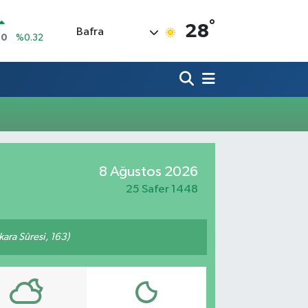
°
28
Bafra
10
%0.32
İN
1
%0.38
ALTIN
55
%0.03
00
%-14
IN
4,08
%-0.18
R
8 Ağustos 2026
36
%0.18
25 Safer 1448
akara Sûresi, 163)