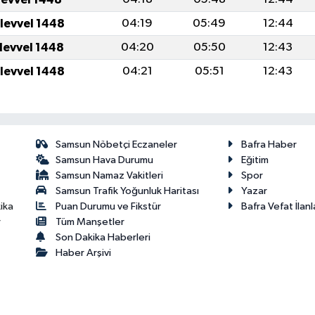
ulevvel 1448
04:19
05:49
12:44
ulevvel 1448
04:20
05:50
12:43
ulevvel 1448
04:21
05:51
12:43
Samsun Nöbetçi Eczaneler
Bafra Haber
Samsun Hava Durumu
Eğitim
Samsun Namaz Vakitleri
Spor
Samsun Trafik Yoğunluk Haritası
Yazar
Puan Durumu ve Fikstür
Bafra Vefat İlanl
ika
Tüm Manşetler
r
Son Dakika Haberleri
Haber Arşivi