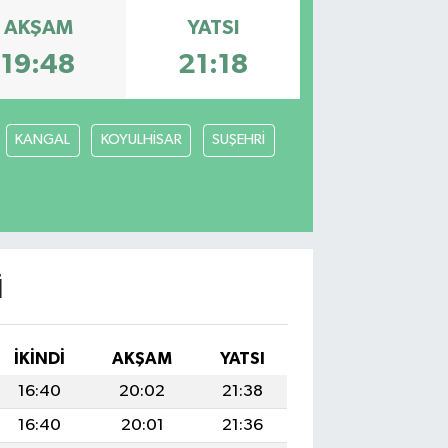
AKŞAM
YATSI
19:48
21:18
KANGAL
KOYULHİSAR
SUŞEHRİ
I
İKINDI
AKŞAM
YATSI
16:40
20:02
21:38
16:40
20:01
21:36