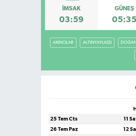
İMSAK
GÜNEŞ
03:59
05:3
AKINCILAR
ALTINYAYLA(S)
DOĞAN
H
25 Tem Cts
11 S
26 Tem Paz
12 S