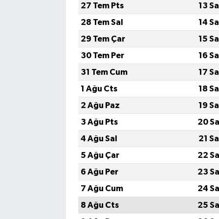
27 Tem Pts
13 S
28 Tem Sal
14 S
29 Tem Çar
15 S
30 Tem Per
16 S
31 Tem Cum
17 S
1 Ağu Cts
18 S
2 Ağu Paz
19 S
3 Ağu Pts
20 Sa
4 Ağu Sal
21 S
5 Ağu Çar
22 Sa
6 Ağu Per
23 Sa
7 Ağu Cum
24 Sa
8 Ağu Cts
25 Sa