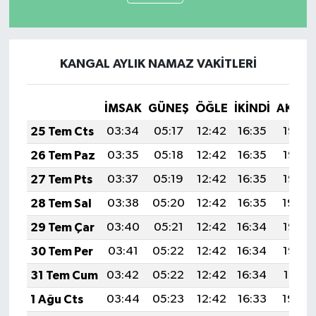
KANGAL AYLIK NAMAZ VAKITLERI
İMSAK
GÜNEŞ
ÖĞLE
İKINDI
AKŞA
25 Tem Cts
03:34
05:17
12:42
16:35
19:57
26 Tem Paz
03:35
05:18
12:42
16:35
19:56
27 Tem Pts
03:37
05:19
12:42
16:35
19:55
28 Tem Sal
03:38
05:20
12:42
16:35
19:54
29 Tem Çar
03:40
05:21
12:42
16:34
19:53
30 Tem Per
03:41
05:22
12:42
16:34
19:52
31 Tem Cum
03:42
05:22
12:42
16:34
19:51
1 Ağu Cts
03:44
05:23
12:42
16:33
19:50