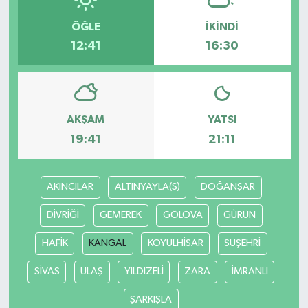
ÖĞLE
İKINDI
12:41
16:30
AKŞAM
YATSI
19:41
21:11
AKINCILAR
ALTINYAYLA(S)
DOĞANŞAR
DİVRİĞİ
GEMEREK
GÖLOVA
GÜRÜN
HAFİK
KANGAL
KOYULHİSAR
SUŞEHRİ
SİVAS
ULAŞ
YILDIZELİ
ZARA
İMRANLI
ŞARKIŞLA