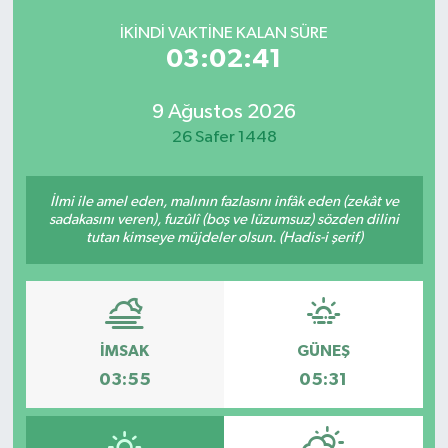
İKINDI VAKTINE KALAN SÜRE
03:02:41
9 Ağustos 2026
26 Safer 1448
İlmi ile amel eden, malının fazlasını infâk eden (zekât ve
sadakasını veren), fuzûlî (boş ve lüzumsuz) sözden dilini
tutan kimseye müjdeler olsun. (Hadis-i şerif)
İMSAK
GÜNEŞ
03:55
05:31