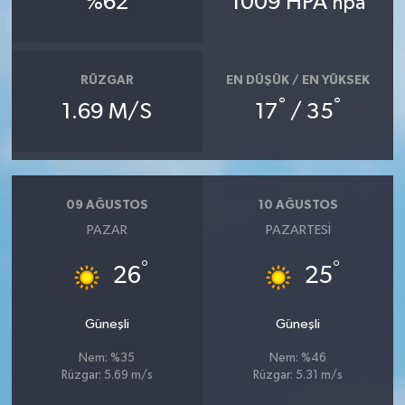
%62
1009 HPA
hpa
RÜZGAR
EN DÜŞÜK / EN YÜKSEK
°
°
1.69 M/S
17
/ 35
09 AĞUSTOS
10 AĞUSTOS
PAZAR
PAZARTESI
°
°
26
25
Güneşli
Güneşli
Nem: %35
Nem: %46
Rüzgar: 5.69 m/s
Rüzgar: 5.31 m/s