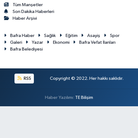
Tüm Manşetler
Son Dakika Haberleri
Haber Arşivi
Bafra Haber
Sağlık
Eğitim
Asayiş
Spor
Galeri
Yazar
Ekonomi
Bafra Vefat İlanları
Bafra Belediyesi
RSS
Copyright © 2022. Her hakkı saklıdır.
Haber Yazılımı:
TE Bilişim