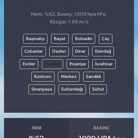
Nem: %62, Basınç: 1009 hpa hPa,
Rüzgar: 1.69 m/s
Başmakçı
Bayat
Bolvadin
Çay
Çobanlar
Dazkırı
Dinar
Emirdağ
Evciler
Hocalar
İhsaniye
İscehisar
Kızılören
Merkez
Sandıklı
Sinanpaşa
Sultandağı
Şuhut
NEM
BASINÇ