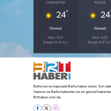
CUMARTESI
PAZAR
°
24
24
Güneşli
Güneşli
Nem: %37
Nem: %35
Rüzgar: 6.31 m/s
Rüzgar: 6.61 m/
Bafra’nın en kapsamlı Bafra haber sitesi. Son dak
Samsun ve Bafra haberleri ve en güncel haberle
Brthaber.com’da