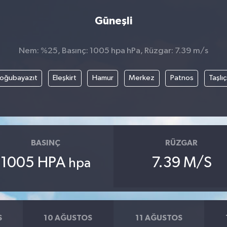
Güneşli
Nem: %25, Basınç: 1005 hpa hPa, Rüzgar: 7.39 m/s
oğubayazıt
Eleşkirt
Hamur
Merkez
Patnos
Taşlı
BASINÇ
RÜZGAR
1005 HPA
7.39 M/S
hpa
S
10 AĞUSTOS
11 AĞUSTOS