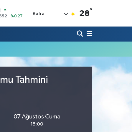
°
O
28
Bafra
1652
%0.27
RLİN
4046
%0.35
M ALTIN
8.49
%2.12
T100
73
%-19
COIN
30,04
%1.2
AR
7106
%0.17
umu Tahmini
07 Ağustos Cuma
15:00