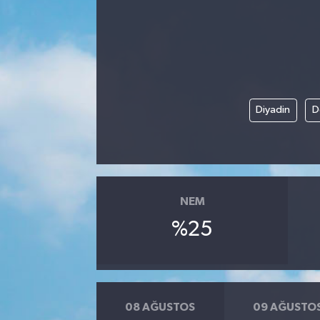
Diyadin
D
NEM
%25
08 AĞUSTOS
09 AĞUSTO