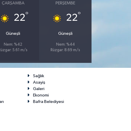
ÇARŞAMBA
PERŞEMBE
°
°
22
22
Güneşli
Güneşli
Nem: %42
Nem: %44
Rüzgar: 5.61 m/s
Rüzgar: 8.69 m/s
Sağlık
Asayiş
Galeri
Ekonomi
arı
Bafra Belediyesi