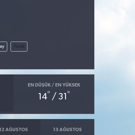
çay
Tutak
EN DÜŞÜK / EN YÜKSEK
°
°
14
/ 31
12 AĞUSTOS
13 AĞUSTOS