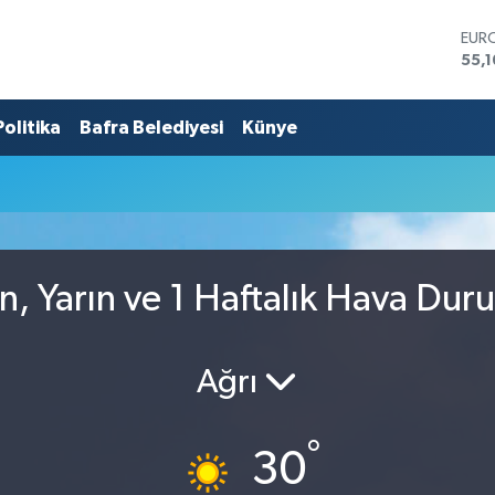
EUR
55,
STE
64,
Politika
Bafra Belediyesi
Künye
GRA
661
BİS
13.7
BIT
65.1
DOL
47,
n, Yarın ve 1 Haftalık Hava Dur
Ağrı
°
30