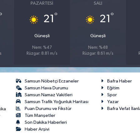
PAZARTESI
SALI
°
°
°
21
21
Güneşli
Güneşli
Nem: %47
Nem: %48
s
Rüzgar: 8.81 m/s
Rüzgar: 8.61 m/s
Samsun Nöbetçi Eczaneler
Bafra Haber
Samsun Hava Durumu
Eğitim
Samsun Namaz Vakitleri
Spor
Samsun Trafik Yoğunluk Haritası
Yazar
Puan Durumu ve Fikstür
Bafra Vefat İlanl
ika
Tüm Manşetler
r
Son Dakika Haberleri
Haber Arşivi