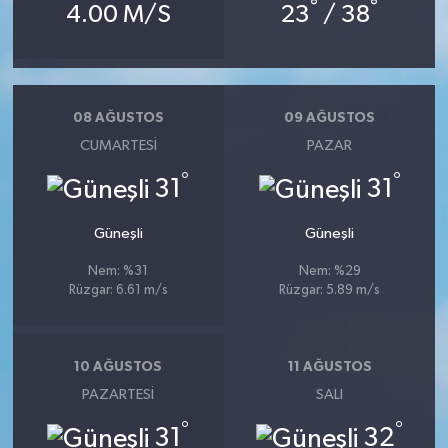
°
°
4.00 M/S
23
/ 38
08 AĞUSTOS
09 AĞUSTOS
CUMARTESI
PAZAR
°
°
31
31
Güneşli
Güneşli
Nem: %31
Nem: %29
Rüzgar: 6.61 m/s
Rüzgar: 5.89 m/s
10 AĞUSTOS
11 AĞUSTOS
PAZARTESI
SALI
°
°
31
32