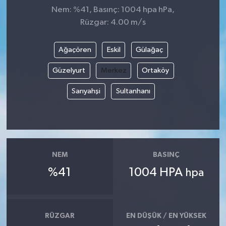
Nem: %41, Basınç: 1004 hpa hPa,
Rüzgar: 4.00 m/s
Ağaçören
Eskil
Gülağaç
Güzelyurt
Merkez
Ortaköy
Sarıyahşi
Sultanhanı
NEM
BASINÇ
%41
1004 HPA
hpa
RÜZGAR
EN DÜŞÜK / EN YÜKSEK