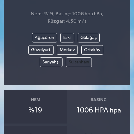
Nem: %19, Basınç: 1006 hpa hPa,
Rüzgar: 4.50 m/s
Ağaçören
Eskil
Gülağaç
Güzelyurt
Merkez
Ortaköy
Sarıyahşi
Sultanhanı
NEM
BASINÇ
%19
1006 HPA
hpa