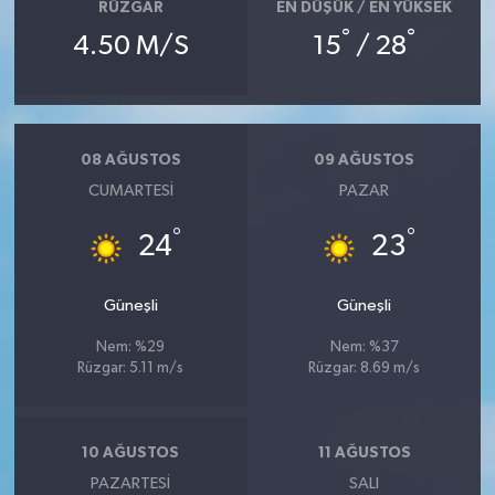
RÜZGAR
EN DÜŞÜK / EN YÜKSEK
°
°
4.50 M/S
15
/ 28
08 AĞUSTOS
09 AĞUSTOS
CUMARTESI
PAZAR
°
°
24
23
Güneşli
Güneşli
Nem: %29
Nem: %37
Rüzgar: 5.11 m/s
Rüzgar: 8.69 m/s
10 AĞUSTOS
11 AĞUSTOS
PAZARTESI
SALI