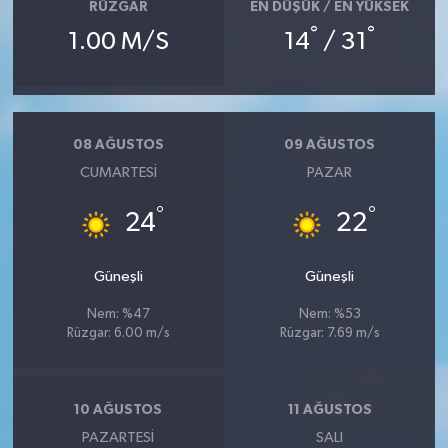
RÜZGAR
EN DÜŞÜK / EN YÜKSEK
°
°
1.00 M/S
14
/ 31
08 AĞUSTOS
09 AĞUSTOS
CUMARTESI
PAZAR
°
°
24
22
Güneşli
Güneşli
Nem: %47
Nem: %53
Rüzgar: 6.00 m/s
Rüzgar: 7.69 m/s
10 AĞUSTOS
11 AĞUSTOS
PAZARTESI
SALI