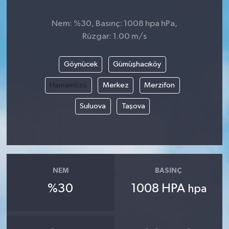
Nem: %30, Basınç: 1008 hpa hPa,
Rüzgar: 1.00 m/s
Göynücek
Gümüşhacıköy
Hamamözü
Merkez
Merzifon
Suluova
Taşova
NEM
BASINÇ
%30
1008 HPA
hpa