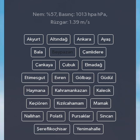
Nem: %57, Basınç: 1013 hpa hPa,
Rüzgar: 1.39 m/s
Akyurt
Altındağ
Ankara
Ayaş
Bala
Beypazarı
Çamlıdere
Çankaya
Çubuk
Elmadağ
Etimesgut
Evren
Gölbaşı
Güdül
Haymana
Kahramankazan
Kalecik
Keçiören
Kızılcahamam
Mamak
Nallıhan
Polatlı
Pursaklar
Sincan
Şereflikoçhisar
Yenimahalle