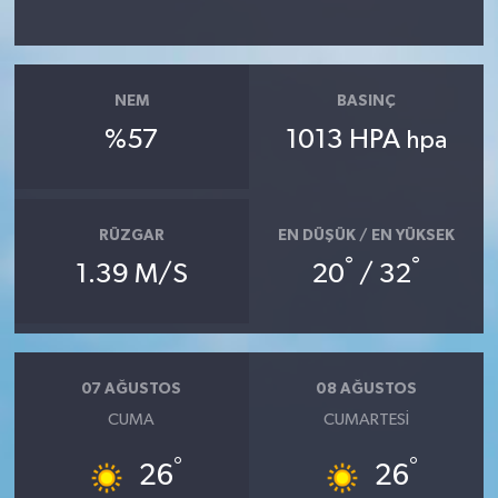
NEM
BASINÇ
%57
1013 HPA
hpa
RÜZGAR
EN DÜŞÜK / EN YÜKSEK
°
°
1.39 M/S
20
/ 32
07 AĞUSTOS
08 AĞUSTOS
CUMA
CUMARTESI
°
°
26
26