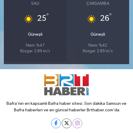
SALI
ÇARŞAMBA
°
°
25
26
Güneşli
Güneşli
Nem: %47
Nem: %42
Rüzgar: 2.89 m/s
Rüzgar: 2.89 m/s
Bafra’nın en kapsamlı Bafra haber sitesi. Son dakika Samsun ve
Bafra haberleri ve en güncel haberler Brthaber.com’da