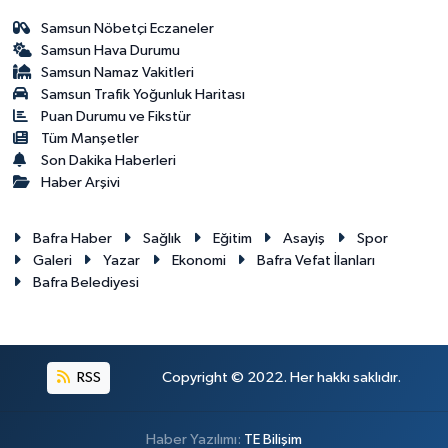
Samsun Nöbetçi Eczaneler
Samsun Hava Durumu
Samsun Namaz Vakitleri
Samsun Trafik Yoğunluk Haritası
Puan Durumu ve Fikstür
Tüm Manşetler
Son Dakika Haberleri
Haber Arşivi
Bafra Haber
Sağlık
Eğitim
Asayiş
Spor
Galeri
Yazar
Ekonomi
Bafra Vefat İlanları
Bafra Belediyesi
RSS
Copyright © 2022. Her hakkı saklıdır.
Haber Yazılımı:
TE Bilişim