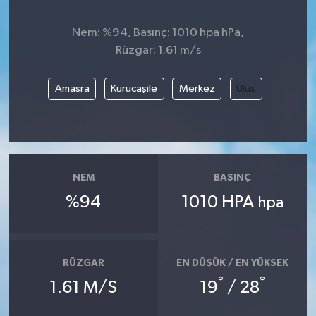
Nem: %94, Basınç: 1010 hpa hPa,
Rüzgar: 1.61 m/s
Amasra
Kurucaşile
Merkez
Ulus
NEM
BASINÇ
%94
1010 HPA
hpa
RÜZGAR
EN DÜŞÜK / EN YÜKSEK
°
°
1.61 M/S
19
/ 28