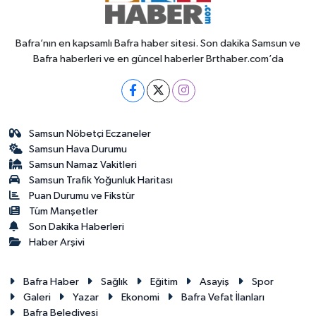
Bafra’nın en kapsamlı Bafra haber sitesi. Son dakika Samsun ve
Bafra haberleri ve en güncel haberler Brthaber.com’da
Samsun Nöbetçi Eczaneler
Samsun Hava Durumu
Samsun Namaz Vakitleri
Samsun Trafik Yoğunluk Haritası
Puan Durumu ve Fikstür
Tüm Manşetler
Son Dakika Haberleri
Haber Arşivi
Bafra Haber
Sağlık
Eğitim
Asayiş
Spor
Galeri
Yazar
Ekonomi
Bafra Vefat İlanları
Bafra Belediyesi