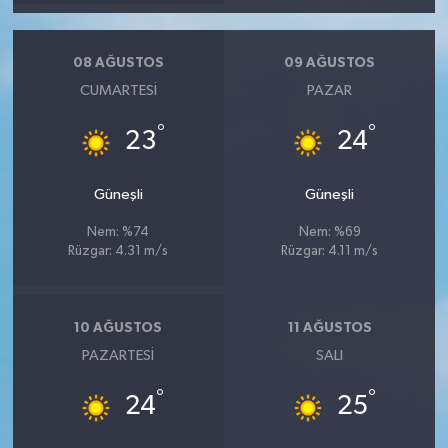
08 AĞUSTOS
09 AĞUSTOS
CUMARTESI
PAZAR
°
°
23
24
Güneşli
Güneşli
Nem: %74
Nem: %69
Rüzgar: 4.31 m/s
Rüzgar: 4.11 m/s
10 AĞUSTOS
11 AĞUSTOS
PAZARTESI
SALI
°
°
24
25