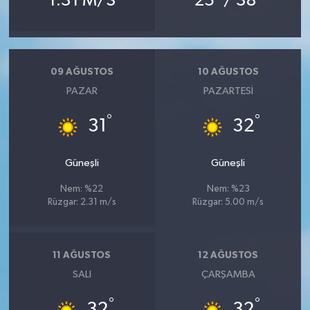
1.31 M/S
25
/ 38
09 AĞUSTOS
10 AĞUSTOS
PAZAR
PAZARTESI
°
°
31
32
Güneşli
Güneşli
Nem: %22
Nem: %23
Rüzgar: 2.31 m/s
Rüzgar: 5.00 m/s
11 AĞUSTOS
12 AĞUSTOS
SALI
ÇARŞAMBA
°
°
32
32