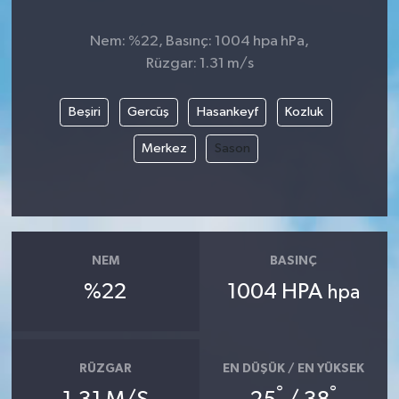
Nem: %22, Basınç: 1004 hpa hPa,
Rüzgar: 1.31 m/s
Beşiri
Gercüş
Hasankeyf
Kozluk
Merkez
Sason
NEM
BASINÇ
%22
1004 HPA
hpa
RÜZGAR
EN DÜŞÜK / EN YÜKSEK
°
°