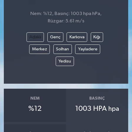
Nem: %12, Basınç: 1003 hpa hPa,
Rüzgar: 5.61 m/s
Adaklı
Genç
Karlıova
Kiğı
Merkez
Solhan
Yayladere
Yedisu
NEM
BASINÇ
%12
1003 HPA
hpa