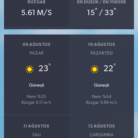
RÜZGAR
EN DÜŞÜK / EN YÜKSEK
°
°
5.61 M/S
15
/ 33
09 AĞUSTOS
10 AĞUSTOS
PAZAR
PAZARTESI
°
°
23
22
Güneşli
Güneşli
Nem: %35
Nem: %44
Rüzgar: 6.11 m/s
Rüzgar: 5.89 m/s
11 AĞUSTOS
12 AĞUSTOS
SALI
ÇARŞAMBA