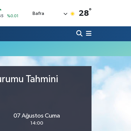
°
28
Bafra
65
%0.01
N
7
%0.02
ALTIN
9
%2.12
0
%64
IN
,53
%-0.76
R
69
%0.17
Durumu Tahmini
07 Ağustos Cuma
14:00