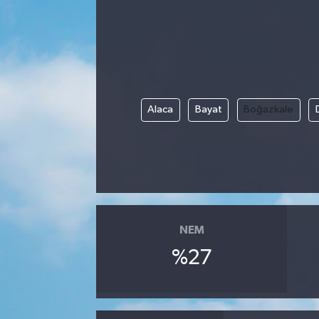
Alaca
Bayat
Boğazkale
NEM
%27