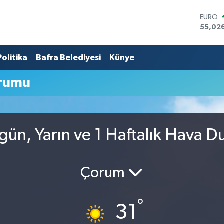
EURO
55,02
STERLİ
64,189
Politika
Bafra Belediyesi
Künye
GRAM 
6618.4
BİST10
rumu
13.887
BITCO
64.360
DOLA
47,70
ün, Yarın ve 1 Haftalık Hava 
Çorum
°
31