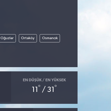
Oğuzlar
Ortaköy
Osmancık
EN DÜŞÜK / EN YÜKSEK
°
°
11
/ 31