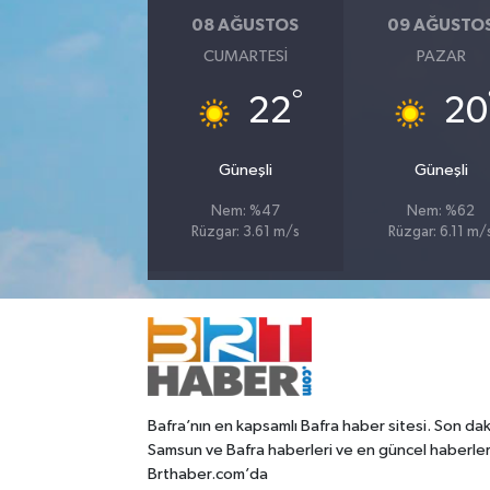
08 AĞUSTOS
09 AĞUSTO
CUMARTESI
PAZAR
°
22
20
Güneşli
Güneşli
Nem: %47
Nem: %62
Rüzgar: 3.61 m/s
Rüzgar: 6.11 m/
Bafra’nın en kapsamlı Bafra haber sitesi. Son dak
Samsun ve Bafra haberleri ve en güncel haberle
Brthaber.com’da