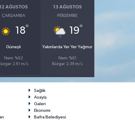
12 AĞUSTOS
13 AĞUSTOS
ÇARŞAMBA
PERŞEMBE
°
°
18
19
Güneşli
Yakınlarda Yer Yer Yağmur
Nem: %62
Nem: %61
Rüzgar: 2.61 m/s
Rüzgar: 2.39 m/s
Sağlık
Asayiş
Galeri
Ekonomi
arı
Bafra Belediyesi