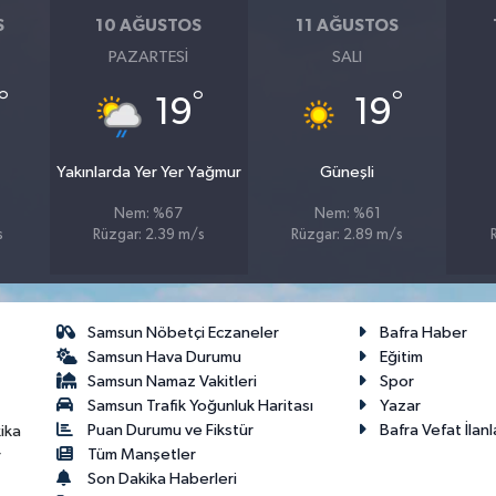
S
10 AĞUSTOS
11 AĞUSTOS
PAZARTESI
SALI
°
°
°
19
19
Yakınlarda Yer Yer Yağmur
Güneşli
Nem: %67
Nem: %61
s
Rüzgar: 2.39 m/s
Rüzgar: 2.89 m/s
Samsun Nöbetçi Eczaneler
Bafra Haber
Samsun Hava Durumu
Eğitim
Samsun Namaz Vakitleri
Spor
Samsun Trafik Yoğunluk Haritası
Yazar
Puan Durumu ve Fikstür
Bafra Vefat İlanl
ika
Tüm Manşetler
r
Son Dakika Haberleri