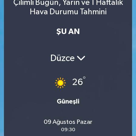
Çilimli Bugün, Yarın ve 1 Haftalık
Hava Durumu Tahmini
ŞU AN
Düzce
°
26
Güneşli
09 Ağustos Pazar
09:30