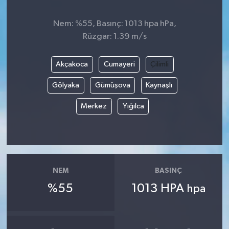
Nem: %55, Basınç: 1013 hpa hPa,
Rüzgar: 1.39 m/s
Akçakoca
Cumayeri
Çilimli
Gölyaka
Gümüşova
Kaynaşlı
Merkez
Yığılca
NEM
BASINÇ
%55
1013 HPA
hpa