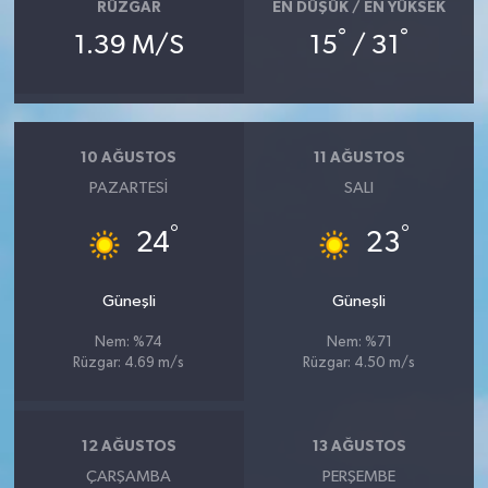
RÜZGAR
EN DÜŞÜK / EN YÜKSEK
°
°
1.39 M/S
15
/ 31
10 AĞUSTOS
11 AĞUSTOS
PAZARTESI
SALI
°
°
24
23
Güneşli
Güneşli
Nem: %74
Nem: %71
Rüzgar: 4.69 m/s
Rüzgar: 4.50 m/s
12 AĞUSTOS
13 AĞUSTOS
ÇARŞAMBA
PERŞEMBE