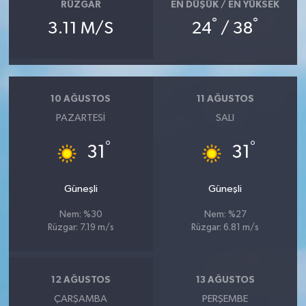
RÜZGAR
EN DÜŞÜK / EN YÜKSEK
°
°
3.11 M/S
24
/ 38
10 AĞUSTOS
11 AĞUSTOS
PAZARTESI
SALI
°
°
31
31
Güneşli
Güneşli
Nem: %30
Nem: %27
Rüzgar: 7.19 m/s
Rüzgar: 6.81 m/s
12 AĞUSTOS
13 AĞUSTOS
ÇARŞAMBA
PERŞEMBE