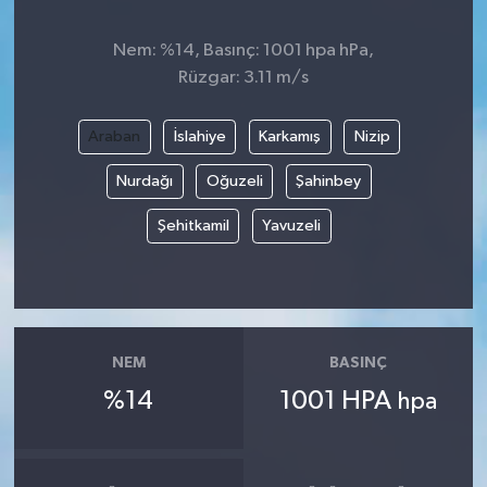
Nem: %14, Basınç: 1001 hpa hPa,
Rüzgar: 3.11 m/s
Araban
İslahiye
Karkamış
Nizip
Nurdağı
Oğuzeli
Şahinbey
Şehitkamil
Yavuzeli
NEM
BASINÇ
%14
1001 HPA
hpa