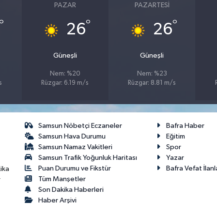
PAZAR
PAZARTESI
°
°
°
26
26
Güneşli
Güneşli
Nem: %20
Nem: %23
s
Rüzgar: 6.19 m/s
Rüzgar: 8.81 m/s
Samsun Nöbetçi Eczaneler
Bafra Haber
Samsun Hava Durumu
Eğitim
Samsun Namaz Vakitleri
Spor
Samsun Trafik Yoğunluk Haritası
Yazar
Puan Durumu ve Fikstür
Bafra Vefat İlanl
ika
Tüm Manşetler
r
Son Dakika Haberleri
Haber Arşivi