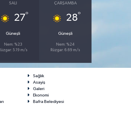
SALI
ÇARŞAMBA
°
°
27
28
Güneşli
Güneşli
Nem: %23
Nem: %24
Rüzgar: 5.19 m/s
Rüzgar: 6.69 m/s
Sağlık
Asayiş
Galeri
Ekonomi
arı
Bafra Belediyesi