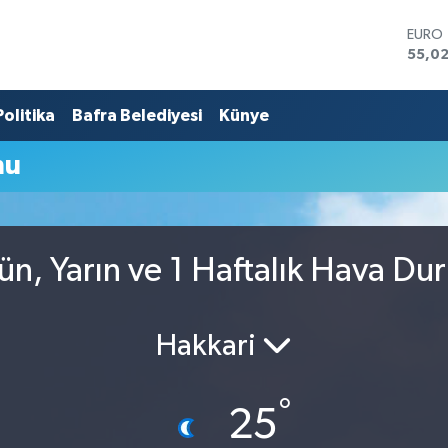
EURO
55,0
STERL
64,2
Politika
Bafra Belediyesi
Künye
GRAM
6513.
BİST1
mu
13.79
BITCO
64.64
DOLA
47,6
ün, Yarın ve 1 Haftalık Hava Du
Hakkari
°
25