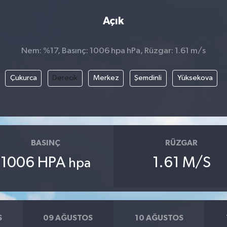
Açık
Nem: %17, Basınç: 1006 hpa hPa, Rüzgar: 1.61 m/s
Çukurca
Derecik
Merkez
Şemdinli
Yüksekova
BASINÇ
RÜZGAR
1006 HPA
1.61 M/S
hpa
S
09 AĞUSTOS
10 AĞUSTOS