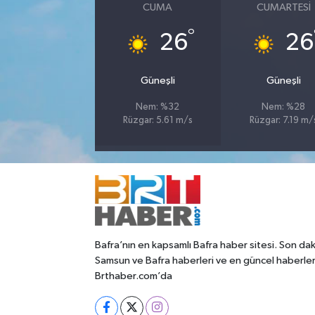
CUMA
CUMARTESI
°
26
26
Güneşli
Güneşli
Nem: %32
Nem: %28
Rüzgar: 5.61 m/s
Rüzgar: 7.19 m/
Bafra’nın en kapsamlı Bafra haber sitesi. Son dak
Samsun ve Bafra haberleri ve en güncel haberle
Brthaber.com’da