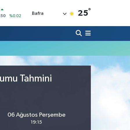
°
25
Bafra
250
%0.02
İN
398
%0.2
 ALTIN
94
%0.32
00
9
%70
IN
3,95
%0.16
R
006
%0.06
rumu Tahmini
06 Ağustos Perşembe
19:15