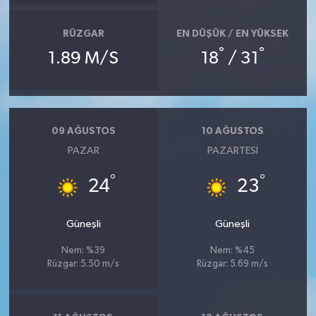
RÜZGAR
EN DÜŞÜK / EN YÜKSEK
°
°
1.89 M/S
18
/ 31
09 AĞUSTOS
10 AĞUSTOS
PAZAR
PAZARTESI
°
°
24
23
Güneşli
Güneşli
Nem: %39
Nem: %45
Rüzgar: 5.50 m/s
Rüzgar: 5.69 m/s