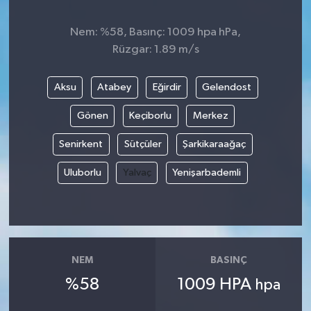
Nem: %58, Basınç: 1009 hpa hPa,
Rüzgar: 1.89 m/s
Aksu
Atabey
Eğirdir
Gelendost
Gönen
Keçiborlu
Merkez
Senirkent
Sütçüler
Şarkikaraağaç
Uluborlu
Yalvaç
Yenişarbademli
NEM
BASINÇ
%58
1009 HPA
hpa