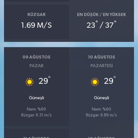
RÜZGAR
EN DÜŞÜK / EN YÜKSEK
°
°
1.69 M/S
23
/ 37
09 AĞUSTOS
10 AĞUSTOS
PAZAR
PAZARTESI
°
°
29
29
Güneşli
Güneşli
Nem: %69
Nem: %60
Rüzgar: 6.31 m/s
Rüzgar: 6.89 m/s