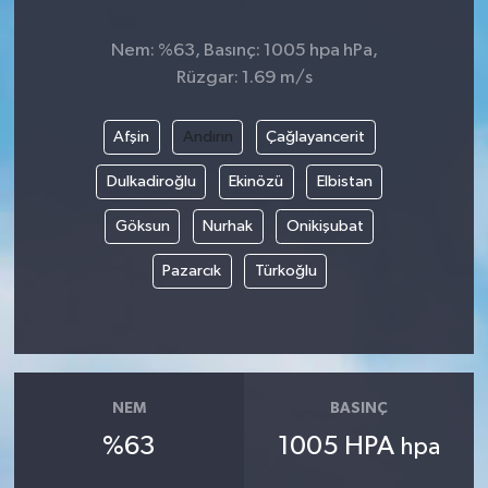
Nem: %63, Basınç: 1005 hpa hPa,
Rüzgar: 1.69 m/s
Afşin
Andırın
Çağlayancerit
Dulkadiroğlu
Ekinözü
Elbistan
Göksun
Nurhak
Onikişubat
Pazarcık
Türkoğlu
NEM
BASINÇ
%63
1005 HPA
hpa