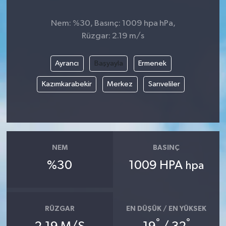
Nem: %30, Basınç: 1009 hpa hPa,
Rüzgar: 2.19 m/s
Ayrancı
Başyayla
Ermenek
Kazımkarabekir
Merkez
Sarıveliler
NEM
BASINÇ
%30
1009 HPA
hpa
RÜZGAR
EN DÜŞÜK / EN YÜKSEK
°
°