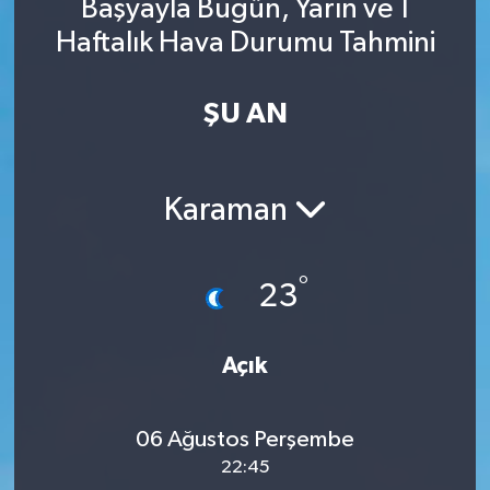
Başyayla Bugün, Yarın ve 1
Haftalık Hava Durumu Tahmini
ŞU AN
Karaman
°
23
Açık
06 Ağustos Perşembe
22:45