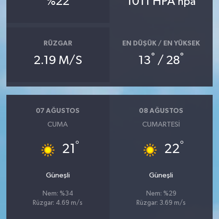
%22
1011 HPA
hpa
RÜZGAR
EN DÜŞÜK / EN YÜKSEK
°
°
2.19 M/S
13
/ 28
07 AĞUSTOS
08 AĞUSTOS
CUMA
CUMARTESI
°
°
21
22
Güneşli
Güneşli
Nem: %34
Nem: %29
Rüzgar: 4.69 m/s
Rüzgar: 3.69 m/s