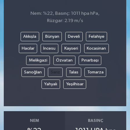
Nem: %22, Basınç: 1011 hpa hPa,
Rüzgar: 2.19 m/s
Akkışla
Bünyan
Develi
Felahiye
Hacılar
İncesu
Kayseri
Kocasinan
Melikgazi
Özvatan
Pınarbaşı
Sarıoğlan
Sarız
Talas
Tomarza
Yahyalı
Yeşilhisar
NEM
BASINÇ