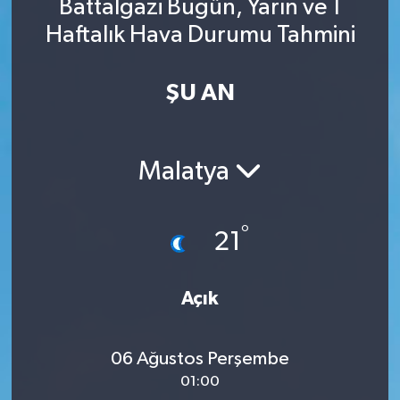
Battalgazi Bugün, Yarın ve 1
Haftalık Hava Durumu Tahmini
ŞU AN
Malatya
°
21
Açık
06 Ağustos Perşembe
01:00