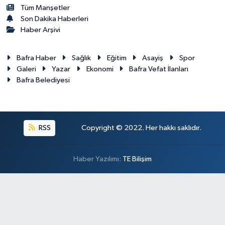
Tüm Manşetler
Son Dakika Haberleri
Haber Arşivi
Bafra Haber
Sağlık
Eğitim
Asayiş
Spor
Galeri
Yazar
Ekonomi
Bafra Vefat İlanları
Bafra Belediyesi
RSS
Copyright © 2022. Her hakkı saklıdır.
Haber Yazılımı:
TE Bilişim