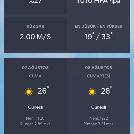
%27
1010 HPA
hpa
RÜZGAR
EN DÜŞÜK / EN YÜKSEK
°
°
2.00 M/S
19
/ 33
07 AĞUSTOS
08 AĞUSTOS
CUMA
CUMARTESI
°
°
26
28
Güneşli
Güneşli
Nem: %28
Nem: %22
Rüzgar: 2.89 m/s
Rüzgar: 3.31 m/s