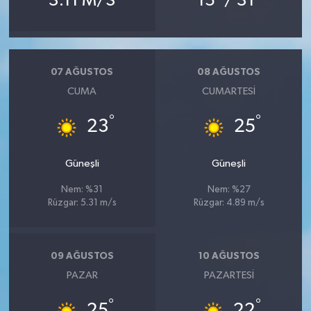
3.11 M/S
15
/ 31
07 AĞUSTOS
08 AĞUSTOS
CUMA
CUMARTESI
°
°
23
25
Güneşli
Güneşli
Nem: %31
Nem: %27
Rüzgar: 5.31 m/s
Rüzgar: 4.89 m/s
09 AĞUSTOS
10 AĞUSTOS
PAZAR
PAZARTESI
°
°
25
22