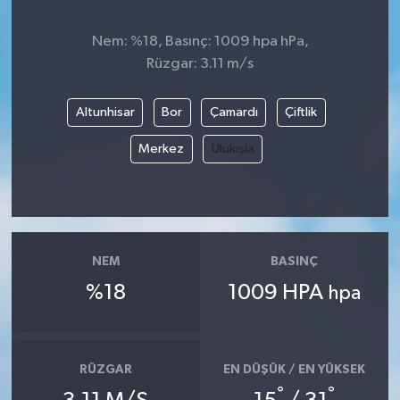
Nem: %18, Basınç: 1009 hpa hPa,
Rüzgar: 3.11 m/s
Altunhisar
Bor
Çamardı
Çiftlik
Merkez
Ulukışla
NEM
BASINÇ
%18
1009 HPA
hpa
RÜZGAR
EN DÜŞÜK / EN YÜKSEK
°
°