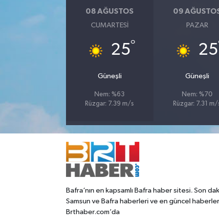
08 AĞUSTOS
09 AĞUSTO
CUMARTESI
PAZAR
°
25
25
Güneşli
Güneşli
Nem: %63
Nem: %70
Rüzgar: 7.39 m/s
Rüzgar: 7.31 m/
Bafra’nın en kapsamlı Bafra haber sitesi. Son dak
Samsun ve Bafra haberleri ve en güncel haberle
Brthaber.com’da