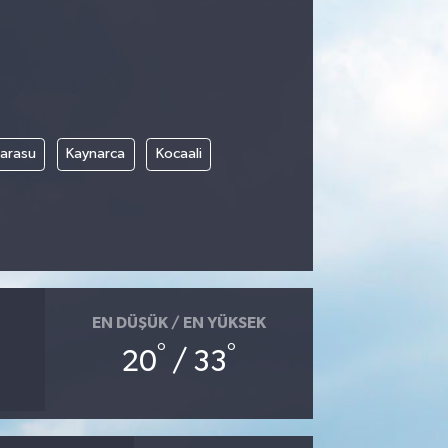
arasu
Kaynarca
Kocaali
EN DÜŞÜK / EN YÜKSEK
°
°
20
/ 33