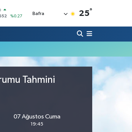
°
O
25
Bafra
652
%0.27
LİN
4046
%0.35
M ALTIN
.49
%2.12
100
73
%-19
COIN
30,04
%1.2
AR
7106
%0.17
urumu Tahmini
07 Ağustos Cuma
19:45