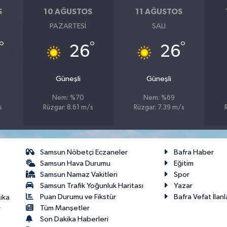
S
10 AĞUSTOS
11 AĞUSTOS
PAZARTESI
SALI
°
°
°
26
26
Güneşli
Güneşli
Nem: %70
Nem: %69
s
Rüzgar: 8.61 m/s
Rüzgar: 7.39 m/s
Samsun Nöbetçi Eczaneler
Bafra Haber
Samsun Hava Durumu
Eğitim
Samsun Namaz Vakitleri
Spor
Samsun Trafik Yoğunluk Haritası
Yazar
Puan Durumu ve Fikstür
Bafra Vefat İlanl
ika
Tüm Manşetler
r
Son Dakika Haberleri