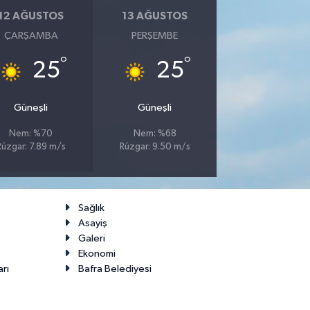
12 AĞUSTOS
13 AĞUSTOS
ÇARŞAMBA
PERŞEMBE
°
°
25
25
Güneşli
Güneşli
Nem: %70
Nem: %68
Rüzgar: 7.89 m/s
Rüzgar: 9.50 m/s
Sağlık
Asayiş
Galeri
Ekonomi
arı
Bafra Belediyesi