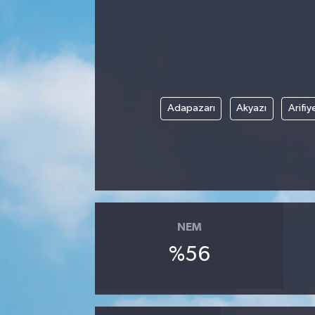
Adapazarı
Akyazı
Arifiy
NEM
%56