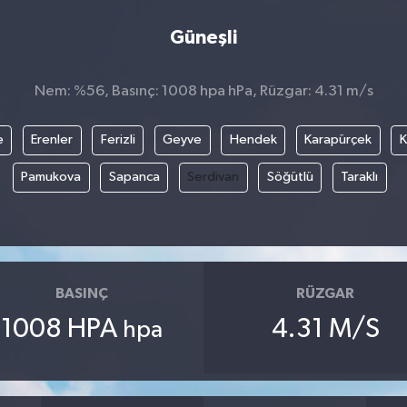
Güneşli
Nem: %56, Basınç: 1008 hpa hPa, Rüzgar: 4.31 m/s
e
Erenler
Ferizli
Geyve
Hendek
Karapürçek
K
Pamukova
Sapanca
Serdivan
Söğütlü
Taraklı
BASINÇ
RÜZGAR
1008 HPA
4.31 M/S
hpa