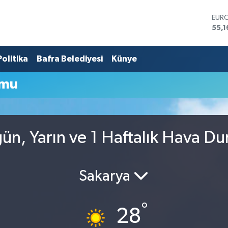
EUR
55,1
STER
64,
Politika
Bafra Belediyesi
Künye
GRA
6618
BİST
umu
13.7
BIT
65.1
DOL
47,
ün, Yarın ve 1 Haftalık Hava D
Sakarya
°
28