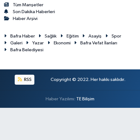
Tüm Manşetler
Son Dakika Haberleri
Haber Arşivi
Bafra Haber
Sağlık
Eğitim
Asayiş
Spor
Galeri
Yazar
Ekonomi
Bafra Vefat İlanları
Bafra Belediyesi
RSS
Copyright © 2022. Her hakkı saklıdır.
Haber Yazılımı:
TE Bilişim