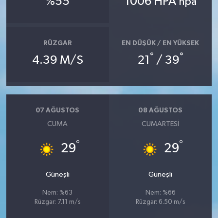
%55
1006 HPA
hpa
RÜZGAR
EN DÜŞÜK / EN YÜKSEK
°
°
4.39 M/S
21
/ 39
07 AĞUSTOS
08 AĞUSTOS
CUMA
CUMARTESI
°
°
29
29
Güneşli
Güneşli
Nem: %63
Nem: %66
Rüzgar: 7.11 m/s
Rüzgar: 6.50 m/s