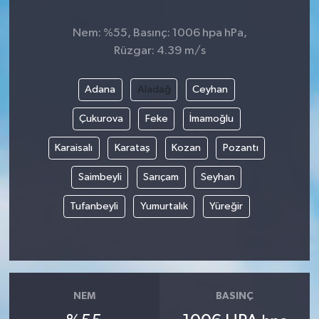
Nem: %55, Basınç: 1006 hpa hPa,
Rüzgar: 4.39 m/s
Adana
Aladağ
Ceyhan
Çukurova
Feke
İmamoğlu
Karaisalı
Karataş
Kozan
Pozantı
Saimbeyli
Sarıçam
Seyhan
Tufanbeyli
Yumurtalık
Yüreğir
NEM
BASINÇ