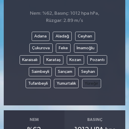
Nem: %62, Basınç: 1012 hpa hPa,
Rüzgar: 2.89 m/s
Adana
Aladağ
Ceyhan
Çukurova
Feke
İmamoğlu
Karaisalı
Karataş
Kozan
Pozantı
Saimbeyli
Sarıçam
Seyhan
Tufanbeyli
Yumurtalık
Yüreğir
NEM
BASINÇ