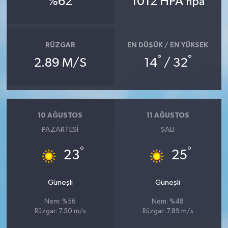
%62
1012 HPA
hpa
RÜZGAR
EN DÜŞÜK / EN YÜKSEK
°
°
2.89 M/S
14
/ 32
10 AĞUSTOS
11 AĞUSTOS
PAZARTESI
SALI
°
°
23
25
Güneşli
Güneşli
Nem: %56
Nem: %48
Rüzgar: 7.50 m/s
Rüzgar: 7.89 m/s