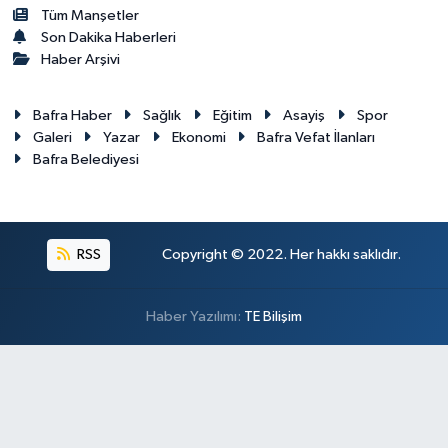
Tüm Manşetler
Son Dakika Haberleri
Haber Arşivi
Bafra Haber
Sağlık
Eğitim
Asayiş
Spor
Galeri
Yazar
Ekonomi
Bafra Vefat İlanları
Bafra Belediyesi
RSS
Copyright © 2022. Her hakkı saklıdır.
Haber Yazılımı:
TE Bilişim