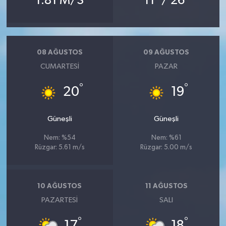
1.81 M/S
11
/ 26
08 AĞUSTOS
09 AĞUSTOS
CUMARTESI
PAZAR
°
°
20
19
Güneşli
Güneşli
Nem: %54
Nem: %61
Rüzgar: 5.61 m/s
Rüzgar: 5.00 m/s
10 AĞUSTOS
11 AĞUSTOS
PAZARTESI
SALI
°
°
17
18