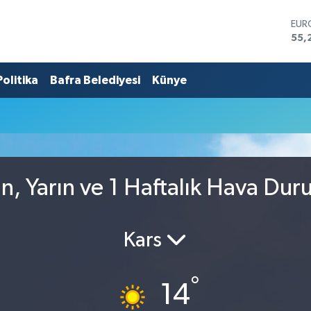
EU
55,
STE
64,
Politika
Bafra Belediyesi
Künye
GRA
666
BİS
13.
BIT
64.
DO
47,
, Yarın ve 1 Haftalık Hava Du
Kars
°
14