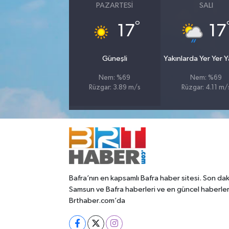
PAZARTESI
SALI
°
17
17
Güneşli
Yakınlarda Yer Yer 
Nem: %69
Nem: %69
Rüzgar: 3.89 m/s
Rüzgar: 4.11 m/
Bafra’nın en kapsamlı Bafra haber sitesi. Son dak
Samsun ve Bafra haberleri ve en güncel haberle
Brthaber.com’da