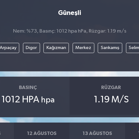
Güneşli
Nem: %73, Basınç: 1012 hpa hPa, Rüzgar: 1.19 m/s
Arpaçay
Digor
Kağızman
Merkez
Sarıkamış
Seli
BASINÇ
RÜZGAR
1012 HPA
1.19 M/S
hpa
S
12 AĞUSTOS
13 AĞUSTOS