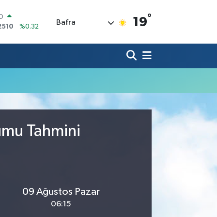
°
RO
19
Bafra
2510
%0.32
RLİN
4811
%0.38
M ALTIN
0.55
%0
T100
779
%-14
COIN
815,30
%-0.1
LAR
7436
%0.18
rumu Tahmini
09 Ağustos Pazar
06:15