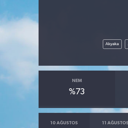
Akyaka
NEM
%73
10 AĞUSTOS
11 AĞUSTO