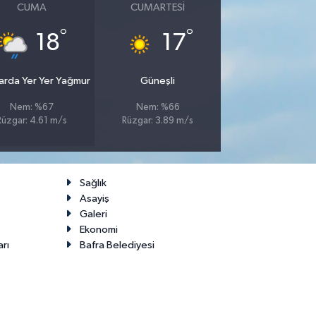
CUMA
CUMARTESI
°
°
18
17
larda Yer Yer Yağmur
Güneşli
Nem: %67
Nem: %66
Rüzgar: 4.61 m/s
Rüzgar: 3.89 m/s
Sağlık
Asayiş
Galeri
Ekonomi
arı
Bafra Belediyesi