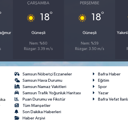
ÇARŞAMBA
PERŞEMBE
°
°
°
18
18
Yağmur
Güneşli
Güneşli
Yakın
Nem: %60
Nem: %59
s
Rüzgar: 3.39 m/s
Rüzgar: 3.50 m/s
Samsun Nöbetçi Eczaneler
Bafra Haber
Samsun Hava Durumu
Eğitim
Samsun Namaz Vakitleri
Spor
Samsun Trafik Yoğunluk Haritası
Yazar
Puan Durumu ve Fikstür
Bafra Vefat İlanl
ika
Tüm Manşetler
r
Son Dakika Haberleri
Haber Arşivi