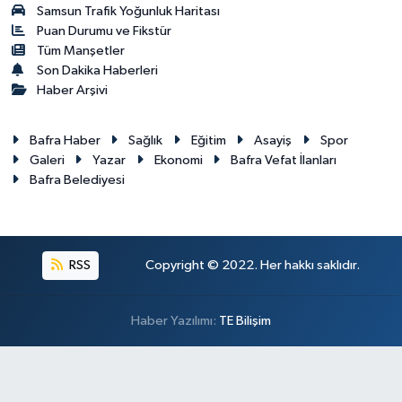
Samsun Trafik Yoğunluk Haritası
Puan Durumu ve Fikstür
Tüm Manşetler
Son Dakika Haberleri
Haber Arşivi
Bafra Haber
Sağlık
Eğitim
Asayiş
Spor
Galeri
Yazar
Ekonomi
Bafra Vefat İlanları
Bafra Belediyesi
RSS
Copyright © 2022. Her hakkı saklıdır.
Haber Yazılımı:
TE Bilişim