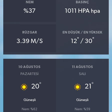
NEM
BASINÇ
%37
1011 HPA
hpa
RÜZGAR
EN DÜŞÜK / EN YÜKSEK
°
°
3.39 M/S
12
/ 30
10 AĞUSTOS
11 AĞUSTOS
PAZARTESI
SALI
°
°
20
21
Güneşli
Güneşli
Nem: %62
Nem: %59