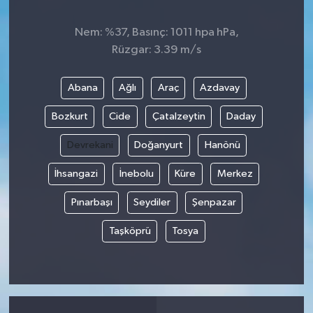
Nem: %37, Basınç: 1011 hpa hPa,
Rüzgar: 3.39 m/s
Abana
Ağlı
Araç
Azdavay
Bozkurt
Cide
Çatalzeytin
Daday
Devrekani
Doğanyurt
Hanönü
İhsangazi
İnebolu
Küre
Merkez
Pınarbaşı
Seydiler
Şenpazar
Taşköprü
Tosya