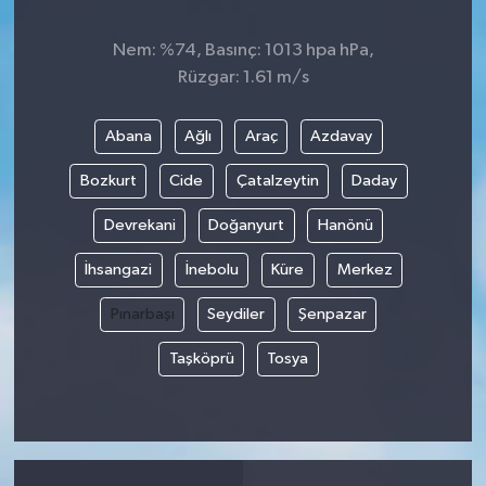
Nem: %74, Basınç: 1013 hpa hPa,
Rüzgar: 1.61 m/s
Abana
Ağlı
Araç
Azdavay
Bozkurt
Cide
Çatalzeytin
Daday
Devrekani
Doğanyurt
Hanönü
İhsangazi
İnebolu
Küre
Merkez
Pınarbaşı
Seydiler
Şenpazar
Taşköprü
Tosya