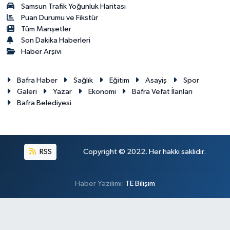
Samsun Trafik Yoğunluk Haritası
Puan Durumu ve Fikstür
Tüm Manşetler
Son Dakika Haberleri
Haber Arşivi
Bafra Haber
Sağlık
Eğitim
Asayiş
Spor
Galeri
Yazar
Ekonomi
Bafra Vefat İlanları
Bafra Belediyesi
RSS
Copyright © 2022. Her hakkı saklıdır.
Haber Yazılımı:
TE Bilişim