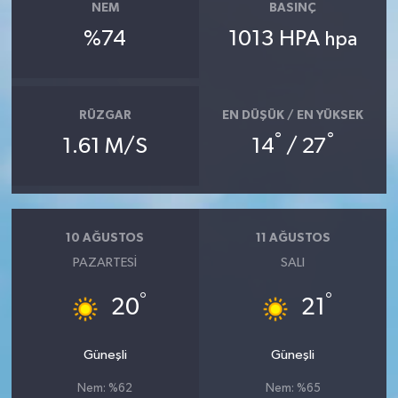
NEM
BASINÇ
%74
1013 HPA
hpa
RÜZGAR
EN DÜŞÜK / EN YÜKSEK
°
°
1.61 M/S
14
/ 27
10 AĞUSTOS
11 AĞUSTOS
PAZARTESI
SALI
°
°
20
21
Güneşli
Güneşli
Nem: %62
Nem: %65