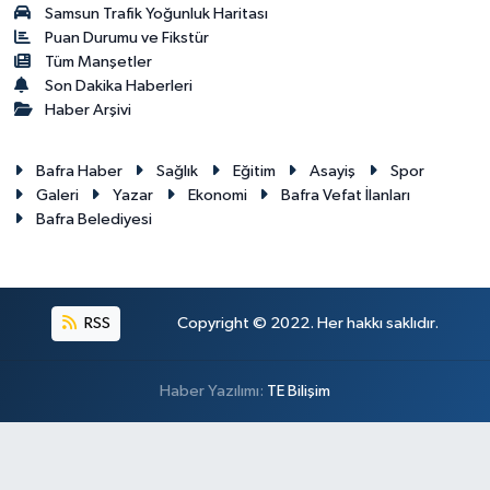
Samsun Trafik Yoğunluk Haritası
Puan Durumu ve Fikstür
Tüm Manşetler
Son Dakika Haberleri
Haber Arşivi
Bafra Haber
Sağlık
Eğitim
Asayiş
Spor
Galeri
Yazar
Ekonomi
Bafra Vefat İlanları
Bafra Belediyesi
RSS
Copyright © 2022. Her hakkı saklıdır.
Haber Yazılımı:
TE Bilişim