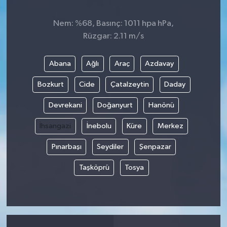
Nem: %68, Basınç: 1011 hpa hPa,
Rüzgar: 2.11 m/s
Abana
Ağlı
Araç
Azdavay
Bozkurt
Cide
Çatalzeytin
Daday
Devrekani
Doğanyurt
Hanönü
İhsangazi
İnebolu
Küre
Merkez
Pınarbaşı
Seydiler
Şenpazar
Taşköprü
Tosya