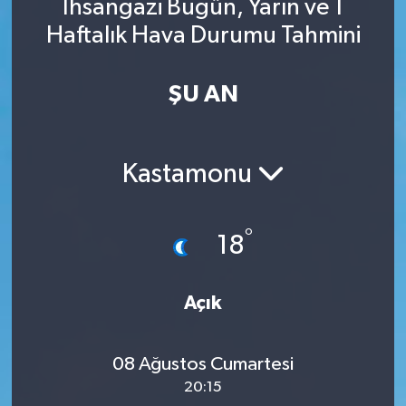
İhsangazi Bugün, Yarın ve 1
Haftalık Hava Durumu Tahmini
ŞU AN
Kastamonu
°
18
Açık
08 Ağustos Cumartesi
20:15