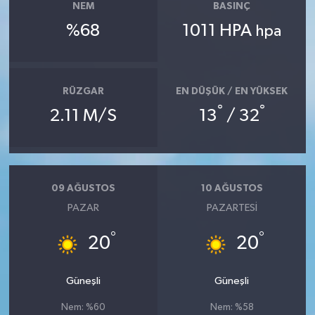
NEM
BASINÇ
%68
1011 HPA
hpa
RÜZGAR
EN DÜŞÜK / EN YÜKSEK
°
°
2.11 M/S
13
/ 32
09 AĞUSTOS
10 AĞUSTOS
PAZAR
PAZARTESI
°
°
20
20
Güneşli
Güneşli
Nem: %60
Nem: %58