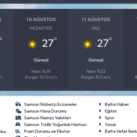
S
10 AĞUSTOS
11 AĞUSTOS
PAZARTESI
SALI
°
°
°
27
27
Güneşli
Güneşli
Nem: %59
Nem: %53
/s
Rüzgar: 10.19 m/s
Rüzgar: 8.11 m/s
R
Samsun Nöbetçi Eczaneler
Bafra Haber
Samsun Hava Durumu
Eğitim
Samsun Namaz Vakitleri
Spor
Samsun Trafik Yoğunluk Haritası
Yazar
Puan Durumu ve Fikstür
Bafra Vefat İlanl
ika