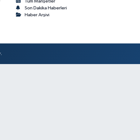
Tüm Manşetler
r
Son Dakika Haberleri
Haber Arşivi
.