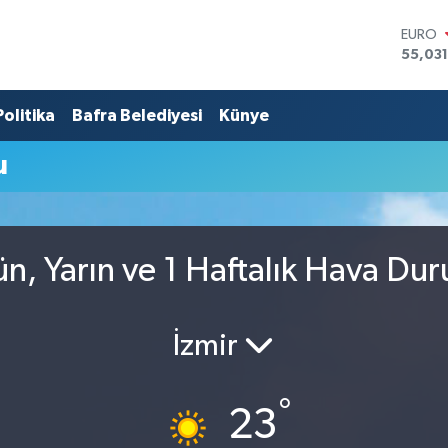
EURO
55,03
STERLİ
64,24
Politika
Bafra Belediyesi
Künye
GRAM 
6574.8
BİST1
u
13.799
BITCO
64.225
DOLA
47,714
, Yarın ve 1 Haftalık Hava Du
İzmir
°
23