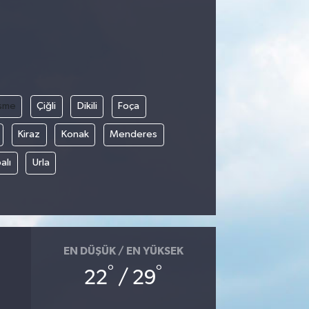
şme
Çiğli
Dikili
Foça
Kiraz
Konak
Menderes
alı
Urla
EN DÜŞÜK / EN YÜKSEK
°
°
22
/ 29