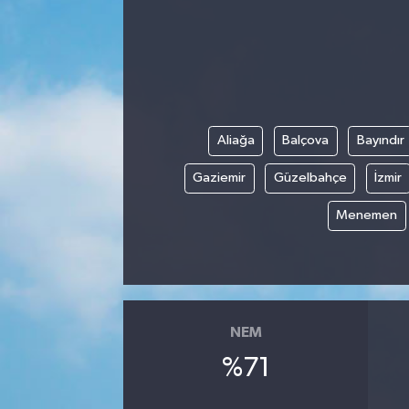
Aliağa
Balçova
Bayındır
Gaziemir
Güzelbahçe
İzmir
Menemen
NEM
%71