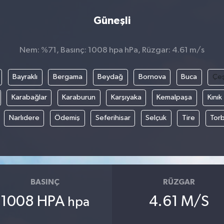
Güneşli
Nem: %71, Basınç: 1008 hpa hPa, Rüzgar: 4.61 m/s
Bayraklı
Bergama
Beydağ
Bornova
Buca
Çe
Karabağlar
Karaburun
Karşıyaka
Kemalpaşa
Kınık
Narlıdere
Ödemiş
Seferihisar
Selçuk
Tire
Torb
BASINÇ
RÜZGAR
1008 HPA
4.61 M/S
hpa