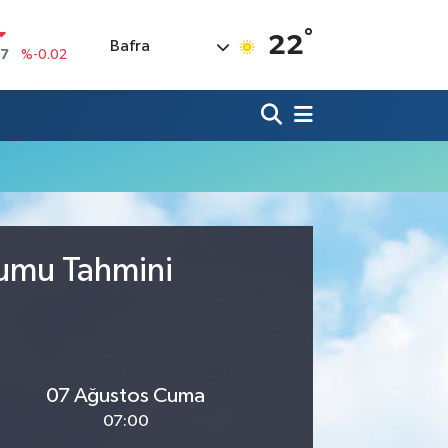
°
22
Bafra
17
%-0.02
N
63
%0.07
ALTIN
1
%1.44
00
%70
IN
,61
%-0.63
R
3
%0.16
rumu Tahmini
07 Ağustos Cuma
07:00