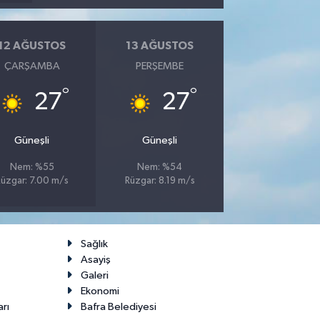
12 AĞUSTOS
13 AĞUSTOS
ÇARŞAMBA
PERŞEMBE
°
°
27
27
Güneşli
Güneşli
Nem: %55
Nem: %54
üzgar: 7.00 m/s
Rüzgar: 8.19 m/s
Sağlık
Asayiş
Galeri
Ekonomi
arı
Bafra Belediyesi