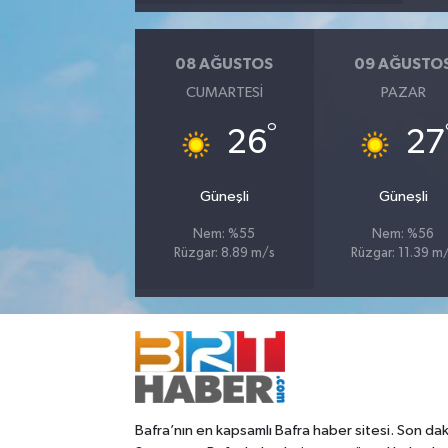
08 AĞUSTOS
09 AĞUSTO
CUMARTESI
PAZAR
°
26
27
Güneşli
Güneşli
Nem: %55
Nem: %56
Rüzgar: 8.89 m/s
Rüzgar: 11.39 m
Bafra’nın en kapsamlı Bafra haber sitesi. Son dak