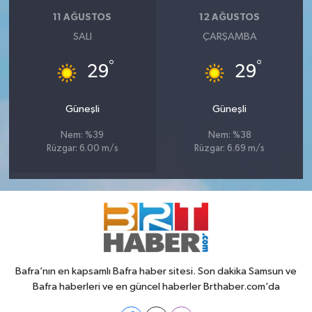
11 AĞUSTOS
12 AĞUSTOS
SALI
ÇARŞAMBA
°
°
29
29
Güneşli
Güneşli
Nem: %39
Nem: %38
Rüzgar: 6.00 m/s
Rüzgar: 6.69 m/s
Bafra’nın en kapsamlı Bafra haber sitesi. Son dakika Samsun ve
Bafra haberleri ve en güncel haberler Brthaber.com’da