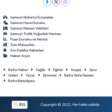
Samsun Nöbetçi Eczaneler
Samsun Hava Durumu
Samsun Namaz Vakitleri
Samsun Trafik Yoğunluk Haritası
Puan Durumu ve Fikstür
Tüm Manşetler
Son Dakika Haberleri
Haber Arşivi
Bafra Haber
Sağlık
Eğitim
Asayiş
Spor
Galeri
Yazar
Ekonomi
Bafra Vefat İlanları
Bafra Belediyesi
RSS
Copyright © 2022. Her hakkı saklıdır.