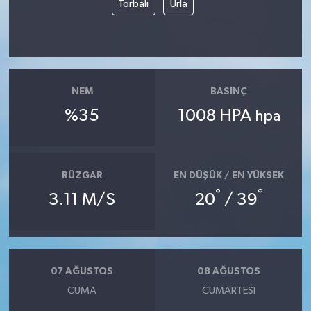
Torbalı
Urla
NEM
BASINÇ
%35
1008 HPA
hpa
RÜZGAR
EN DÜŞÜK / EN YÜKSEK
°
°
3.11 M/S
20
/ 39
07 AĞUSTOS
08 AĞUSTOS
CUMA
CUMARTESI