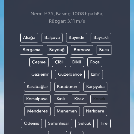
Nem: %35, Basınç: 1008 hpa hPa,
Rüzgar: 3.11 m/s
Aliağa
Balçova
Bayındır
Bayraklı
Bergama
Beydağ
Bornova
Buca
Çeşme
Çiğli
Dikili
Foça
Gaziemir
Güzelbahçe
İzmir
Karabağlar
Karaburun
Karşıyaka
Kemalpaşa
Kınık
Kiraz
Konak
Menderes
Menemen
Narlıdere
Ödemiş
Seferihisar
Selçuk
Tire