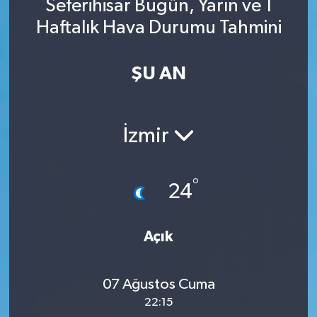
Seferihisar Bugün, Yarın ve 1
Haftalık Hava Durumu Tahmini
ŞU AN
İzmir
°
24
Açık
07 Ağustos Cuma
22:15