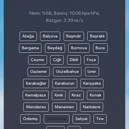
Nem: %66, Basınç: 1006 hpa hPa,
Rüzgar: 3.39 m/s
Aliağa
Balçova
Bayındır
Bayraklı
Bergama
Beydağ
Bornova
Buca
Çeşme
Çiğli
Dikili
Foça
Gaziemir
Güzelbahçe
İzmir
Karabağlar
Karaburun
Karşıyaka
Kemalpaşa
Kınık
Kiraz
Konak
Menderes
Menemen
Narlıdere
Ödemiş
Seferihisar
Selçuk
Tire