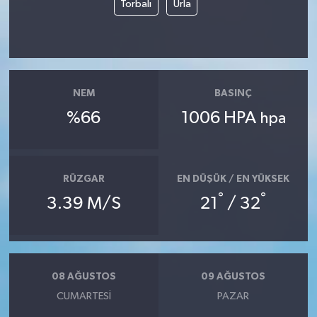
Torbalı
Urla
NEM
BASINÇ
%66
1006 HPA
hpa
RÜZGAR
EN DÜŞÜK / EN YÜKSEK
°
°
3.39 M/S
21
/ 32
08 AĞUSTOS
09 AĞUSTOS
CUMARTESI
PAZAR