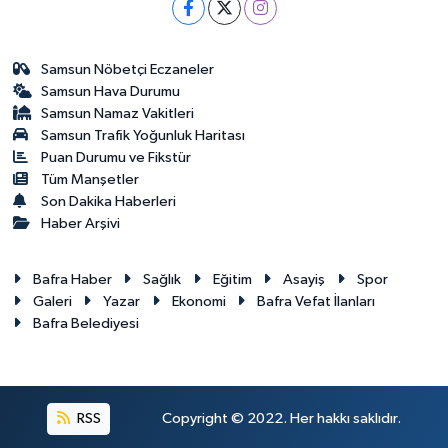
Samsun Nöbetçi Eczaneler
Samsun Hava Durumu
Samsun Namaz Vakitleri
Samsun Trafik Yoğunluk Haritası
Puan Durumu ve Fikstür
Tüm Manşetler
Son Dakika Haberleri
Haber Arşivi
Bafra Haber
Sağlık
Eğitim
Asayiş
Spor
Galeri
Yazar
Ekonomi
Bafra Vefat İlanları
Bafra Belediyesi
RSS
Copyright © 2022. Her hakkı saklıdır.