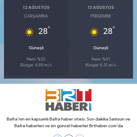
12 AĞUSTOS
13 AĞUSTOS
ÇARŞAMBA
PERŞEMBE
°
°
28
28
Güneşli
Güneşli
Nem: %55
Nem: %51
Rüzgar: 4.89 m/s
Rüzgar: 6.31 m/s
Bafra’nın en kapsamlı Bafra haber sitesi. Son dakika Samsun ve
Bafra haberleri ve en güncel haberler Brthaber.com’da